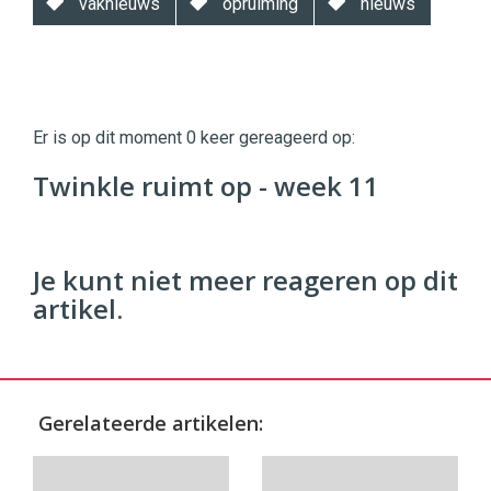
vaknieuws
opruiming
nieuws
Twinkle
Twinkle
|
Er is op dit moment 0 keer gereageerd op:
Digital
Commerce
https://twinklemagazine.nl
Twinkle ruimt op - week 11
96
54
Je kunt niet meer reageren op dit
artikel.
Gerelateerde artikelen: