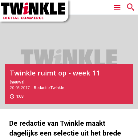
Twinkle
Hoofdmenu
|
Digital
Commerce
Twinkle ruimt op - week 11
2017-
[nieuws]
20-03-2017
Redactie Twinkle
03-
20T09:30:00
1:08
2017-
05-
28
180
101
De redactie van Twinkle maakt
dagelijks een selectie uit het brede