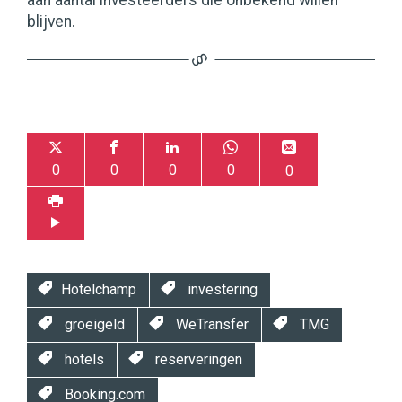
aan aantal investeerders die onbekend willen
blijven.
0
0
0
0
0
Hotelchamp
investering
groeigeld
WeTransfer
TMG
hotels
reserveringen
Booking.com