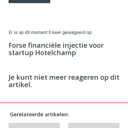
Twinkle
Twinkle
|
Er is op dit moment 0 keer gereageerd op:
Digital
Commerce
https://twinklemagazine.nl
Forse financiële injectie voor
startup Hotelchamp
96
54
Je kunt niet meer reageren op dit
artikel.
Gerelateerde artikelen: