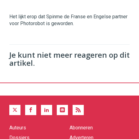
Het lijkt erop dat Spinme de Franse en Engelse partner
voor Photorobot is geworden.
Je kunt niet meer reageren op dit
artikel.
Auteurs
Abonneren
Quick
links
Dossiers
Adverteren