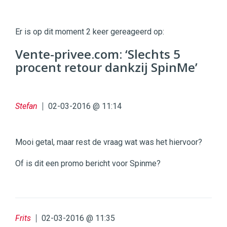
Twinkle
Twinkle
|
Er is op dit moment 2 keer gereageerd op:
Digital
Commerce
https://twinklemagazine.nl
Vente-privee.com: ‘Slechts 5
procent retour dankzij SpinMe’
96
54
Stefan
02-03-2016 @ 11:14
Mooi getal, maar rest de vraag wat was het hiervoor?
Of is dit een promo bericht voor Spinme?
Frits
02-03-2016 @ 11:35