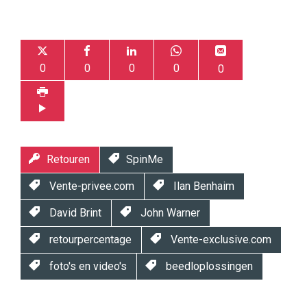
0
0
0
0
0
Retouren
SpinMe
Vente-privee.com
Ilan Benhaim
David Brint
John Warner
retourpercentage
Vente-exclusive.com
foto's en video's
beedloplossingen