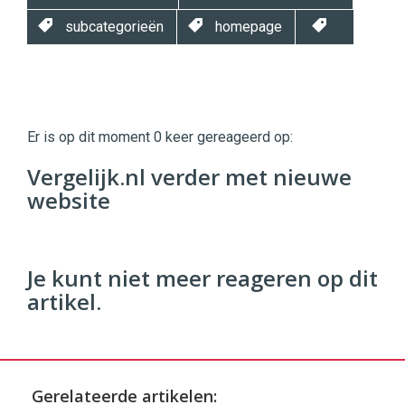
subcategorieën
homepage
Twinkle
Twinkle
|
Er is op dit moment 0 keer gereageerd op:
Digital
Commerce
https://twinklemagazine.nl
Vergelijk.nl verder met nieuwe
website
96
54
Je kunt niet meer reageren op dit
artikel.
Gerelateerde artikelen: