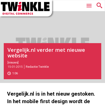
Twinkle
Hoofdmenu
|
Digital
Commerce
Vergelijk.nl verder met nieuwe
website
2015-
[nieuws]
15-01-2015
Redactie Twinkle
01-
15T12:35:00
1:06
2017-
05-
27
180
101
Vergelijk.nl is in het nieuw gestoken.
In het mobile first design wordt de