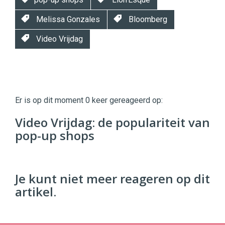
Melissa Gonzales
Bloomberg
Video Vrijdag
Twinkle
Twinkle
|
Er is op dit moment 0 keer gereageerd op:
Digital
Commerce
https://twinklemagazine.nl
Video Vrijdag: de populariteit van
pop-up shops
96
54
Je kunt niet meer reageren op dit
artikel.