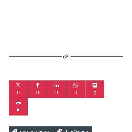
0
0
0
0
0
pop-up shops
Lion’Esque