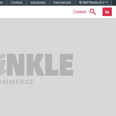
en
Contact
Vacatures
Kennisbank
© BBP Media B.V.
Zoeken
Nieuwsb