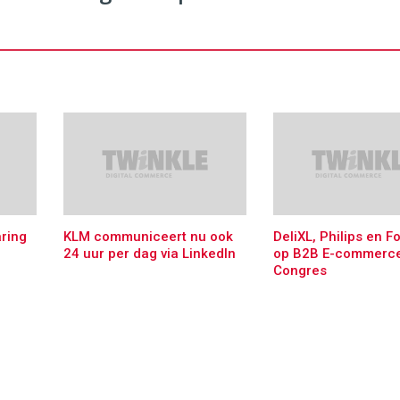
ring
KLM communiceert nu ook
DeliXL, Philips en F
24 uur per dag via LinkedIn
op B2B E-commerc
Congres