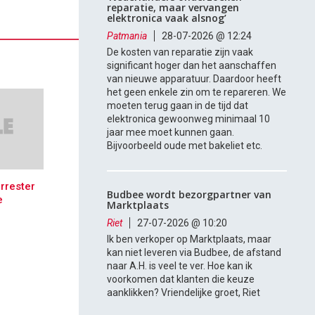
reparatie, maar vervangen
elektronica vaak alsnog’
Patmania
28-07-2026 @ 12:24
De kosten van reparatie zijn vaak
significant hoger dan het aanschaffen
van nieuwe apparatuur. Daardoor heeft
het geen enkele zin om te repareren. We
moeten terug gaan in de tijd dat
elektronica gewoonweg minimaal 10
jaar mee moet kunnen gaan.
Bijvoorbeeld oude met bakeliet etc.
orrester
Budbee wordt bezorgpartner van
e
Marktplaats
Riet
27-07-2026 @ 10:20
Ik ben verkoper op Marktplaats, maar
kan niet leveren via Budbee, de afstand
naar A.H. is veel te ver. Hoe kan ik
voorkomen dat klanten die keuze
aanklikken? Vriendelijke groet, Riet