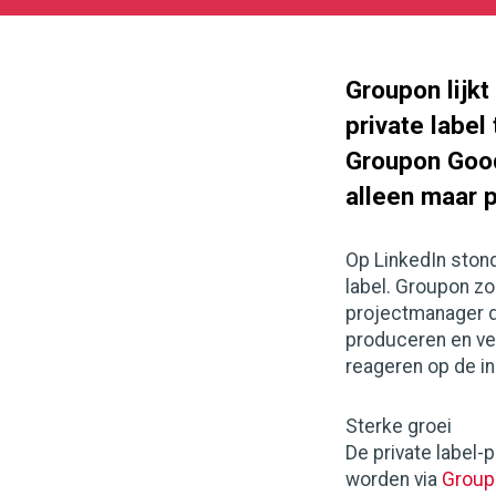
05-
27
180
101
Groupon lijk
private label
Groupon Good
alleen maar 
Op LinkedIn ston
label. Groupon z
projectmanager d
produceren en ver
reageren op de in
Sterke groei
De private label-
worden via
Group