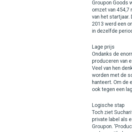
Groupon Goods we
omzet van 454,7 m
van het startjaar
2013 werd een om
in dezelfde perio
Lage prijs
Ondanks de enorm
produceren van ee
Veel van hen denk
worden met de sc
hanteert. Om de 
ook tegen een la
Logische stap
Toch ziet Suchari
private label als 
Groupon. ‘Produc