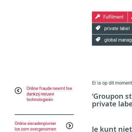
Fulfilment
private label
global manage
Twinkle
Twinkle
|
Digital
Er is op dit momen
Commerce
https://
Online fraude neemt toe
‘Groupon st
dankzij nieuwe
technologieën
96
54
private labe
Online sieradenpionier
Je kunt niet
Ice.com overgenomen