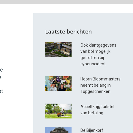
Laatste berichten
Ook klantgegevens
van bol mogelijk
getroffen bij
cyberincident
te
s
Hoorn Bloommasters
neemt belang in
et
Topgeschenken
Accell krijgt uitstel
van betaling
De Bijenkorf