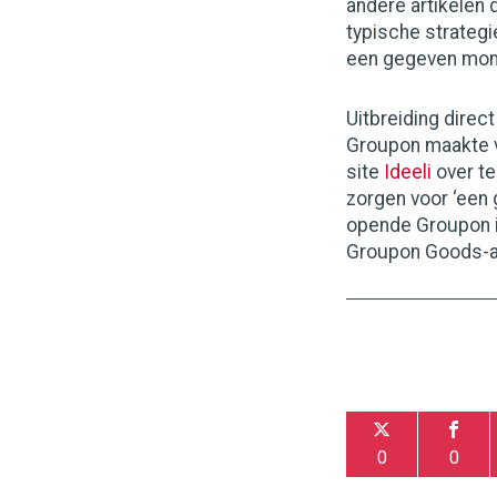
andere artikelen 
typische strategie
een gegeven mome
Uitbreiding direct
Groupon maakte vo
site
Ideeli
over te
zorgen voor ‘een 
opende Groupon 
Groupon Goods-ar
0
0