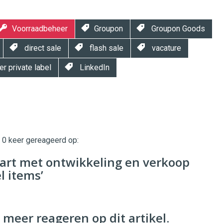
Voorraadbeheer
Groupon
Groupon Goods
direct sale
flash sale
vacature
r private label
LinkedIn
t 0 keer gereageerd op:
twinklemagazine.nl
art met ontwikkeling en verkoop
l items’
 meer reageren op dit artikel.