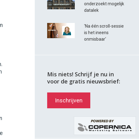
onderzoekt mogelijk
datalek
an
'Na één scroll-sessie
is het ineens
onmisbaar'
.
n
Mis niets! Schrijf je nu in
voor de gratis nieuwsbrief:
Inschrijven
n
le