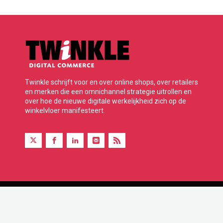
Twinkle schrijft voor en over online shops, over retailers
en merken die een omnichannel strategie uitrollen en
over hoe de nieuwe digitale werkelijkheid zich op de
winkelvloer manifesteert.
Twinkle is onderdeel van BBP Media B.V.
© 2026 Alle rechten voorbehouden