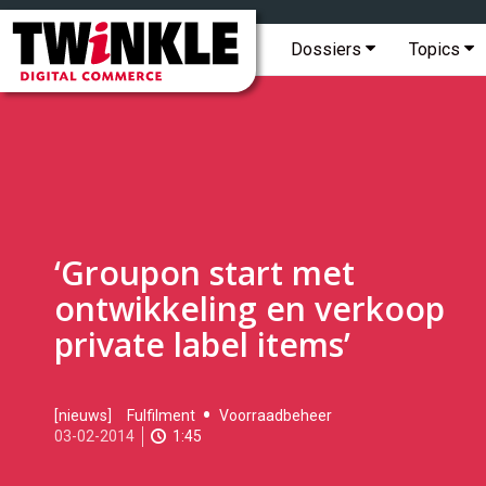
Topmenu
Twinkle
|
Hoofdmenu
Dossiers
Topics
Digital
Commerce
‘Groupon start met
ontwikkeling en verkoop
private label items’
2014-
[nieuws]
Fulfilment
Voorraadbeheer
02-
03-02-2014
1:45
03T11:25:00
2017-