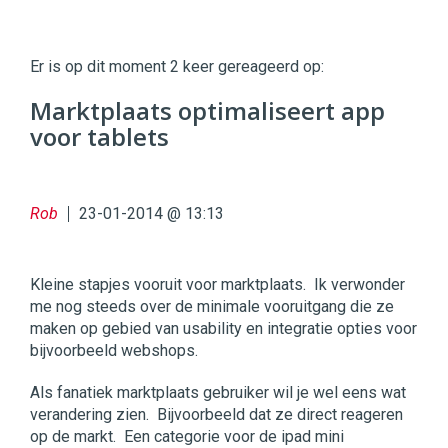
Twinkle
Twinkle
|
Er is op dit moment 2 keer gereageerd op:
Digital
Commerce
https://twinklemagazine.nl
Marktplaats optimaliseert app
voor tablets
96
54
Rob
23-01-2014 @ 13:13
Kleine stapjes vooruit voor marktplaats. Ik verwonder
me nog steeds over de minimale vooruitgang die ze
maken op gebied van usability en integratie opties voor
bijvoorbeeld webshops.
Als fanatiek marktplaats gebruiker wil je wel eens wat
verandering zien. Bijvoorbeeld dat ze direct reageren
op de markt. Een categorie voor de ipad mini