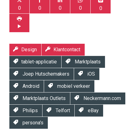
0
0
0
0
0
Design
Klantcontact
tablet-applicatie
Marktplaats
Joep Hutschemakers
iOS
Android
mobiel verkeer
Marktplaats Outlets
Neckermann.com
Philips
Telfort
eBay
persona's