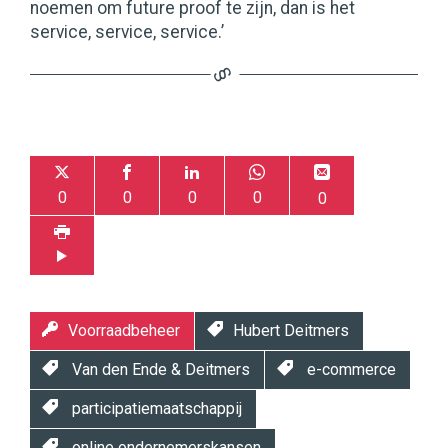
noemen om future proof te zijn, dan is het
service, service, service.’
0
0
0
0
0
Voorraadbeheer
Hubert Deitmers
Van den Ende & Deitmers
e-commerce
participatiemaatschappij
online ondernemerskansen