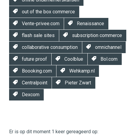
out of the box commerce
Vente-privee.com
Renaissance
flash sale sites
subscription commerce
collaborative consumption
omnichannel
future proof
Coolblue
Bol.com
Boooking.com
Wehkamp.nl
Centralpoint
Pieter Zwart
Dexcom
Twinkle
Twinkle
|
Er is op dit moment 1 keer gereageerd op:
Digital