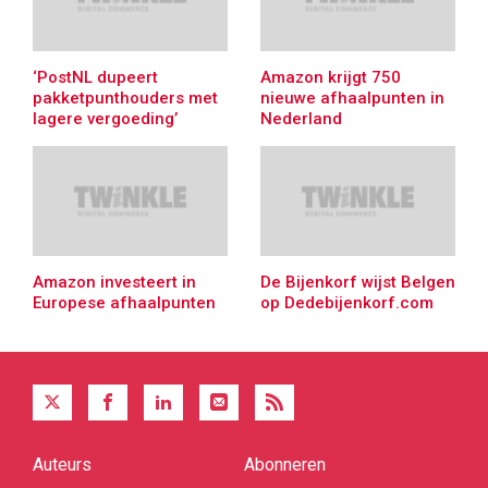
‘PostNL dupeert
Amazon krijgt 750
pakketpunthouders met
nieuwe afhaalpunten in
lagere vergoeding’
Nederland
Amazon investeert in
De Bijenkorf wijst Belgen
Europese afhaalpunten
op Dedebijenkorf.com
Auteurs
Abonneren
Quick
links