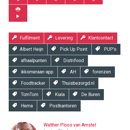
Fulfilment
Levering
Klantcontact
Albert Heijn
Pick Up Point
PUP's
afhaalpunten
Distrifood
ikkomeraan-app
AH
forenzen
Foodtracker
Thuisbezorgd.nl
TomTom
Kiala
De Buren
Hema
Postkantoren
Walther Ploos van Amstel