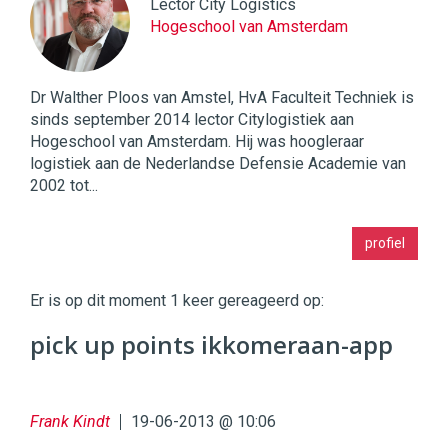
Lector City Logistics
Hogeschool van Amsterdam
Dr Walther Ploos van Amstel, HvA Faculteit Techniek is
sinds september 2014 lector Citylogistiek aan
Hogeschool van Amsterdam. Hij was hoogleraar
logistiek aan de Nederlandse Defensie Academie van
2002 tot...
Twinkle
profiel
|
Digital
Commerce
https://twinklemagazine.nl
Er is op dit moment 1 keer gereageerd op:
96
pick up points ikkomeraan-app
54
Frank Kindt
19-06-2013 @ 10:06