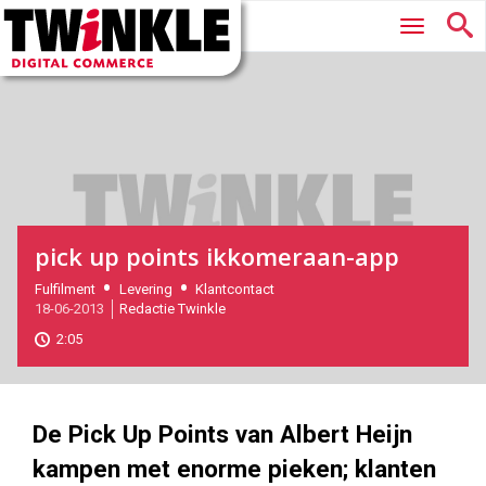
Twinkle
Hoofdmenu
|
Digital
Commerce
pick up points ikkomeraan-app
2013-
Fulfilment
Levering
Klantcontact
18-06-2013
Redactie Twinkle
06-
18T08:51:00
2:05
2017-
11-
11
291
187
De Pick Up Points van Albert Heijn
kampen met enorme pieken; klanten