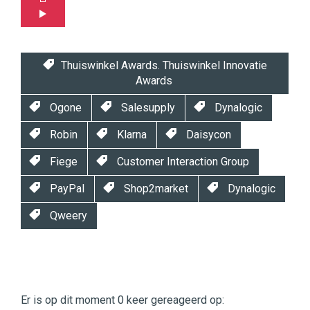
Thuiswinkel Awards. Thuiswinkel Innovatie
Awards
Ogone
Salesupply
Dynalogic
Robin
Klarna
Daisycon
Fiege
Customer Interaction Group
PayPal
Shop2market
Dynalogic
Qweery
Twinkle
Twinkle
|
Er is op dit moment 0 keer gereageerd op:
Digital