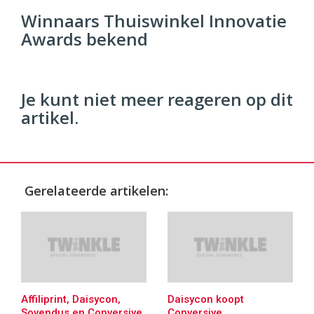
Commerce
https://twinklemagazine.nl
Winnaars Thuiswinkel Innovatie
Awards bekend
96
54
Je kunt niet meer reageren op dit
artikel.
Gerelateerde artikelen:
Affiliprint, Daisycon,
Daisycon koopt
Sovendus en Conversive
Conversive