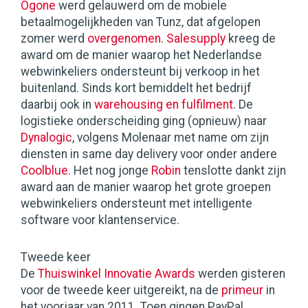
Ogone
werd gelauwerd om de mobiele
betaalmogelijkheden van Tunz, dat afgelopen
zomer werd
overgenomen
.
Salesupply
kreeg de
award om de manier waarop het Nederlandse
webwinkeliers ondersteunt bij verkoop in het
buitenland. Sinds kort bemiddelt het bedrijf
daarbij ook in
warehousing en fulfilment
. De
logistieke onderscheiding ging (opnieuw) naar
Dynalogic
, volgens Molenaar met name om zijn
diensten in same day delivery voor onder andere
Coolblue
. Het nog jonge
Robin
tenslotte dankt zijn
award aan de manier waarop het grote groepen
webwinkeliers ondersteunt met intelligente
software voor klantenservice.
Tweede keer
De
Thuiswinkel Innovatie Awards
werden gisteren
voor de tweede keer uitgereikt, na de
primeur
in
het voorjaar van 2011. Toen gingen PayPal,