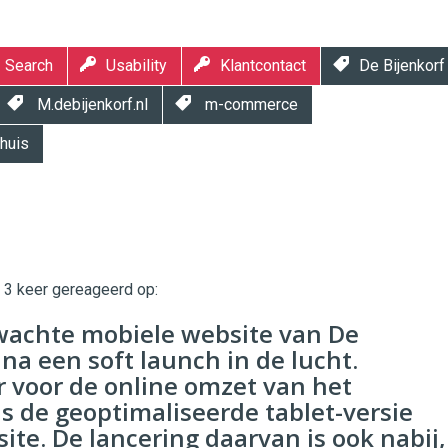
Search
Usability
Klantcontact
De Bijenkorf
M.debijenkorf.nl
m-commerce
huis
t 3 keer gereageerd op:
twinklemagazine.nl
wachte mobiele website van De
 na een soft launch in de lucht.
r voor de online omzet van het
s de geoptimaliseerde tablet-versie
ite. De lancering daarvan is ook nabij,