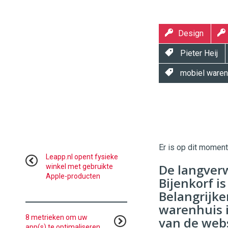
Design
Pieter Heij
mobiel waren
Twinkle
Twinkle
|
Digital
Er is op dit momen
Commerce
https://
Leapp.nl opent fysieke
De langver
winkel met gebruikte
Apple-producten
96
54
Bijenkorf is
Belangrijke
warenhuis i
8 metrieken om uw
van de webs
app(s) te optimaliseren