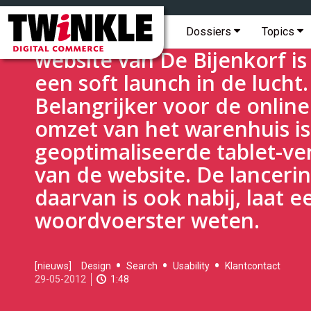
Topmenu
Twinkle
|
Hoofdmenu
De langverwachte mobiele
Dossiers
Topics
Digital
website van De Bijenkorf is
Commerce
een soft launch in de lucht.
Belangrijker voor de online
omzet van het warenhuis is
geoptimaliseerde tablet-ve
van de website. De lanceri
daarvan is ook nabij, laat e
woordvoerster weten.
2012-
[nieuws]
Design
Search
Usability
Klantcontact
05-
29-05-2012
1:48
29T14:48:00
2017-