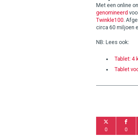
Met een online om
genomineerd
voor
Twinkle100
. Afg
circa 60 miljoen 
NB: Lees ook:
Tablet: 4
Tablet vo
0
0