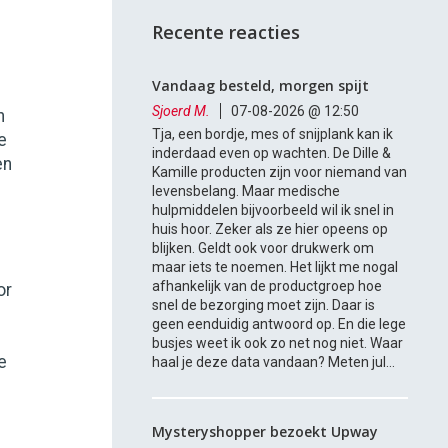
Recente reacties
Vandaag besteld, morgen spijt
Sjoerd M.
07-08-2026 @ 12:50
n
Tja, een bordje, mes of snijplank kan ik
e
inderdaad even op wachten. De Dille &
en
Kamille producten zijn voor niemand van
levensbelang. Maar medische
hulpmiddelen bijvoorbeeld wil ik snel in
huis hoor. Zeker als ze hier opeens op
blijken. Geldt ook voor drukwerk om
maar iets te noemen. Het lijkt me nogal
afhankelijk van de productgroep hoe
or
snel de bezorging moet zijn. Daar is
geen eenduidig antwoord op. En die lege
busjes weet ik ook zo net nog niet. Waar
e
haal je deze data vandaan? Meten jul...
Mysteryshopper bezoekt Upway