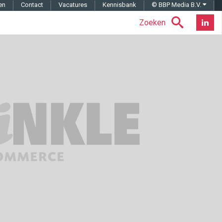
en
Contact
Vacatures
Kennisbank
© BBP Media B.V.
Zoeken
Nieuwsb