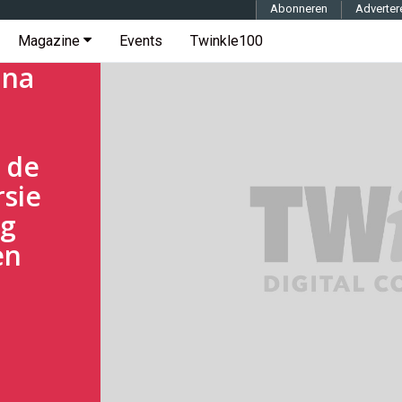
Abonneren
Adverter
Magazine
Events
Twinkle100
 na
 de
rsie
ng
en