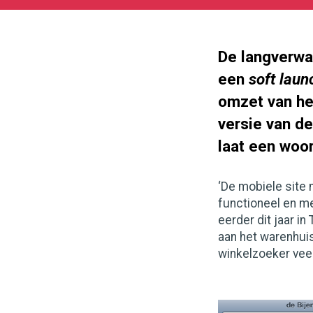
11-
09
180
166
De langverwa
een
soft laun
omzet van he
versie van de
laat een woo
‘De mobiele site 
functioneel en m
eerder dit jaar in 
aan het warenhuis
winkelzoeker vee