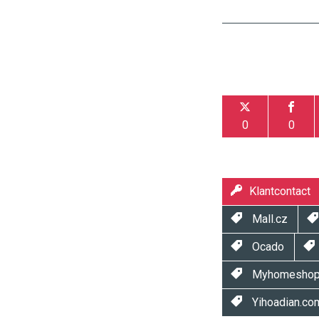
0
0
Klantcontact
Mall.cz
Ocado
Myhomeshopp
Yihoadian.co