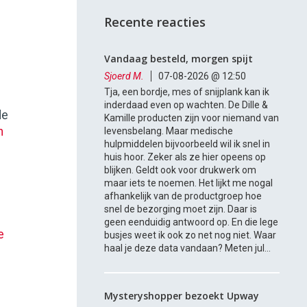
Recente reacties
Vandaag besteld, morgen spijt
Sjoerd M.
07-08-2026 @ 12:50
Tja, een bordje, mes of snijplank kan ik
inderdaad even op wachten. De Dille &
de
Kamille producten zijn voor niemand van
n
levensbelang. Maar medische
hulpmiddelen bijvoorbeeld wil ik snel in
huis hoor. Zeker als ze hier opeens op
blijken. Geldt ook voor drukwerk om
maar iets te noemen. Het lijkt me nogal
afhankelijk van de productgroep hoe
snel de bezorging moet zijn. Daar is
geen eenduidig antwoord op. En die lege
e
busjes weet ik ook zo net nog niet. Waar
haal je deze data vandaan? Meten jul...
Mysteryshopper bezoekt Upway