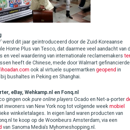
g
g
’ werd dit jaar geïntroduceerd door de Zuid-Koreaanse
e Home Plus van Tesco, dat daarmee veel aandacht van 
rs en veel waardering van internationale reclamemakers
te
ussen heeft de Chinese, mede door Walmart gefinancierde
Yihoadan.com
ook al virtuele supermartken
geopend
in
bij bushaltes in Peking en Shanghai.
ter, eBay, Wehkamp.nl en Fonq.nl
co gingen ook
pure online players
Ocado en Net-a-porter
d
aat inwoners van New York nog tot volgende week
mobiel
ieke winkeletalages. In eigen land waren producten van
nq.nl te koop op de Woonbeurs Amsterdam, via een
d
van Sanoma Media’s Myhomeshopping.nl.