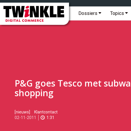
Topmenu
Twinkle
|
Hoofdmenu
Dossiers
Topics
Digital
Commerce
P&G goes Tesco met subwa
shopping
2011-
[nieuws]
Klantcontact
11-
02-11-2011
1:31
02T09:59:00
2017-