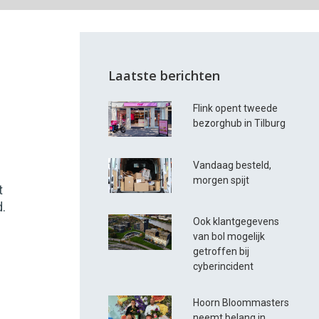
Laatste berichten
Flink opent tweede
bezorghub in Tilburg
Vandaag besteld,
morgen spijt
t
.
Ook klantgegevens
van bol mogelijk
getroffen bij
cyberincident
Hoorn Bloommasters
neemt belang in