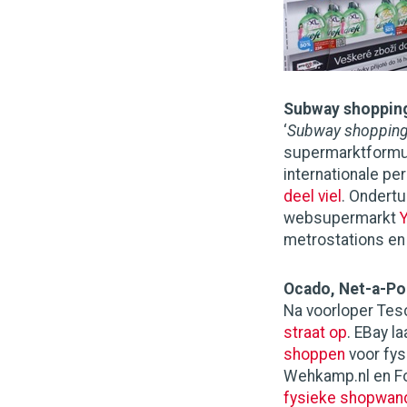
Subway shoppin
‘
Subway shoppin
supermarktformul
internationale pe
deel viel
. Ondert
websupermarkt
metrostations en 
Ocado, Net-a-Por
Na voorloper Tes
straat op
. EBay l
shoppen
voor fys
Wehkamp.nl en Fo
fysieke shopwan