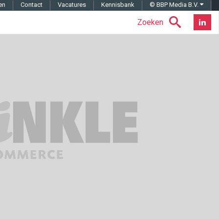
en
Contact
Vacatures
Kennisbank
© BBP Media B.V.
Zoeken
Nieuwsb