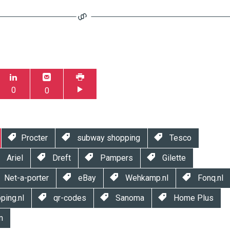
0
0
Procter
subway shopping
Tesco
Ariel
Dreft
Pampers
Gilette
Net-a-porter
eBay
Wehkamp.nl
Fonq.nl
ing.nl
qr-codes
Sanoma
Home Plus
m