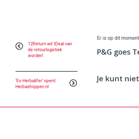
Twinkle
Twinkle
|
Digital
Er is op dit momen
Commerce
https://
12Return wil ‘iDeal van
P&G goes T
de retourlogistiek
worden’
96
54
Je kunt niet
‘Ex-Herbalifer’ opent
Herbashoppen.nl