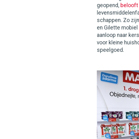
geopend,
beloof
levensmiddelenfab
schappen. Zo zijn
en Gilette mobiel
aanloop naar kers
voor kleine huisho
speelgoed.