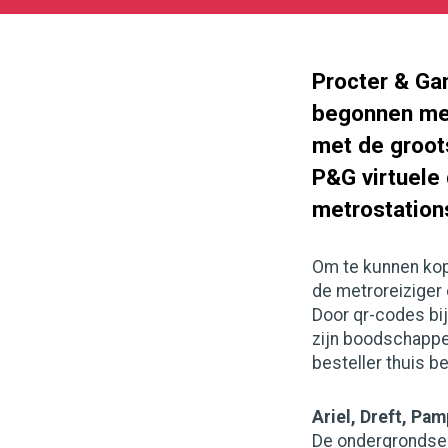
05-
27
180
101
Procter & Gam
begonnen met
met de groot
P&G virtuele 
metrostation
Om te kunnen kop
de metroreiziger 
Door qr-codes bi
zijn boodschappe
besteller thuis b
Ariel, Dreft, Pam
De ondergrondse dr