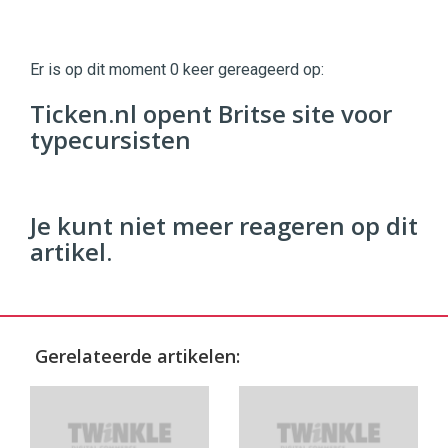
Twinkle
Twinkle
|
Er is op dit moment 0 keer gereageerd op:
Digital
Commerce
https://twinklemagazine.nl
Ticken.nl opent Britse site voor
typecursisten
96
54
Je kunt niet meer reageren op dit
artikel.
Gerelateerde artikelen: