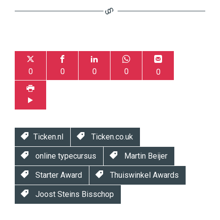
0
0
0
0
0
Ticken.nl
Ticken.co.uk
online typecursus
Martin Beijer
Starter Award
Thuiswinkel Awards
Joost Steins Bisschop