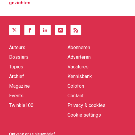
gezichten
Auteurs
Abonneren
Quick
links
Dossiers
Adverteren
Topics
Vacatures
Archief
Kennisbank
Magazine
Colofon
Events
Contact
Twinkle100
Privacy & cookies
Cookie settings
Ontvang onze nieuwsbrief