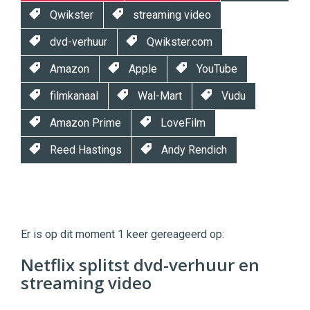
Qwikster
streaming video
dvd-verhuur
Qwikster.com
Amazon
Apple
YouTube
filmkanaal
Wal-Mart
Vudu
Amazon Prime
LoveFilm
Reed Hastings
Andy Rendich
Twinkle
Twinkle
|
Er is op dit moment 1 keer gereageerd op:
Digital
Commerce
https://twinklemagazine.nl
Netflix splitst dvd-verhuur en
streaming video
96
54