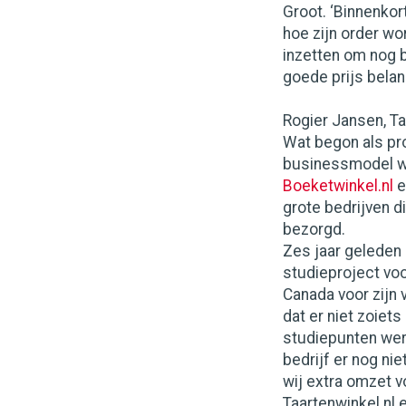
Groot. ‘Binnenkor
hoe zijn order wo
inzetten om nog be
goede prijs belan
Rogier Jansen, Ta
Wat begon als pro
businessmodel wa
Boeketwinkel.nl
e
grote bedrijven d
bezorgd.
Zes jaar geleden
studieproject voo
Canada voor zijn 
dat er niet zoiets
studiepunten we
bedrijf er nog ni
wij extra omzet v
Taartenwinkel.nl e