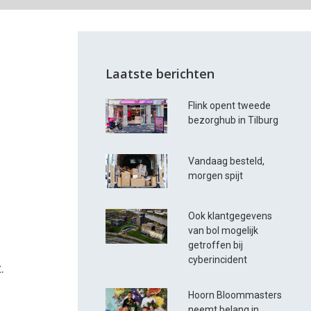
Laatste berichten
Flink opent tweede
bezorghub in Tilburg
Vandaag besteld,
morgen spijt
Ook klantgegevens
van bol mogelijk
n
getroffen bij
cyberincident
.
Hoorn Bloommasters
neemt belang in