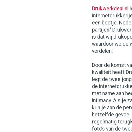
Drukwerkdeal.nl
i
internetdrukkerije
een beetje. Nede
partijen.’ Drukwer
is dat wij druko
waardoor we de w
verdelen.’
Door de komst va
kwaliteit heeft D
legt de twee jon
de internetdrukk
met name aan hec
intimacy. Als je 
kun je aan de pers
hetzelfde gevoel 
regelmatig terug
foto’s van de twe