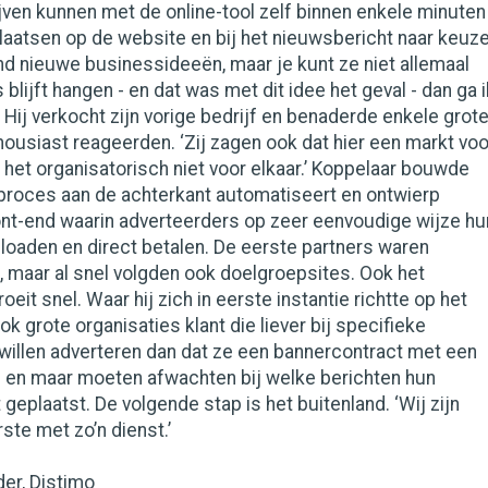
jven kunnen met de online-tool zelf binnen enkele minuten
laatsen op de website en bij het nieuwsbericht naar keuze
nd nieuwe businessideeën, maar je kunt ze niet allemaal
s blijft hangen - en dat was met dit idee het geval - dan ga i
 Hij verkocht zijn vorige bedrijf en benaderde enkele grot
housiast reageerden. ‘Zij zagen ook dat hier een markt voo
het organisatorisch niet voor elkaar.’ Koppelaar bouwde
 proces aan de achterkant automatiseert en ontwierp
ont-end waarin adverteerders op zeer eenvoudige wijze hu
loaden en direct betalen. De eerste partners waren
 maar al snel volgden ook doelgroepsites. Ook het
eit snel. Waar hij zich in eerste instantie richtte op het
k grote organisaties klant die liever bij specifieke
willen adverteren dan dat ze een bannercontract met een
n en maar moeten afwachten bij welke berichten hun
geplaatst. De volgende stap is het buitenland. ‘Wij zijn
ste met zo’n dienst.’
er, Distimo