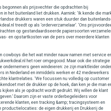
s begonnen als prijsvechter die opdrachten bij
n in het buitenland liet drukken. Aarnink: ‘Ik kende die mar
rlandse drukkers waren een stuk duurder dan buitenlands
kdeal.nl treedt op als ‘orderverzamelaar’. ‘Ons prijsvoorde
pdrachten op gestandaardiseerde papiersoorten verzamele
as- en opstartkosten van de pers over meerdere klanten
n cowboys die het wat minder nauw namen met service e
rukwerkdeal.nl het roer omgegooid. Maar ook die strategie
ge ondernemers geen windeieren: ze zijn marktleider onde
ers in Nederland en inmiddels werken er 42 medewerkers
hte klantrelaties. ‘We focussen nu volledig op customer
zakendoet met de drukker op de hoek, dan ken je die man e
 kijken als je opdracht wordt gedrukt. Wij willen de klant
geven.’ Daarom zijn er vaste orderbegeleiders voor
kerende klanten, een tracking &amp; tracingsysteem en
e productielocaties: de eigen drukkerij en Drukkerij de