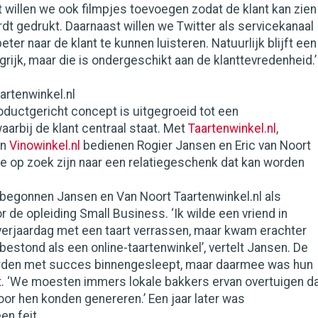
t willen we ook filmpjes toevoegen zodat de klant kan zien
rdt gedrukt. Daarnaast willen we Twitter als servicekanaal
ter naar de klant te kunnen luisteren. Natuurlijk blijft een
grijk, maar die is ondergeschikt aan de klanttevredenheid.
artenwinkel.nl
ductgericht concept is uitgegroeid tot een
arbij de klant centraal staat. Met
Taartenwinkel.nl
,
n
Vinowinkel.nl
bedienen Rogier Jansen en Eric van Noort
ie op zoek zijn naar een relatiegeschenk dat kan worden
 begonnen Jansen en Van Noort Taartenwinkel.nl als
r de opleiding Small Business. ‘Ik wilde een vriend in
verjaardag met een taart verrassen, maar kwam erachter
 bestond als een online-taartenwinkel’, vertelt Jansen. De
rden met succes binnengesleept, maar daarmee was hun
et. ‘We moesten immers lokale bakkers ervan overtuigen d
oor hen konden genereren.’ Een jaar later was
en feit.