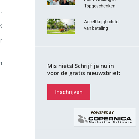
Topgeschenken
.
Accell krijgt uitstel
k
van betaling
e
r
n
Mis niets! Schrijf je nu in
voor de gratis nieuwsbrief:
Inschrijven