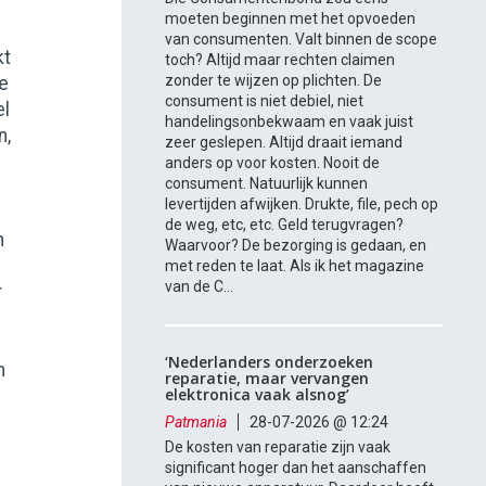
moeten beginnen met het opvoeden
van consumenten. Valt binnen de scope
kt
toch? Altijd maar rechten claimen
zonder te wijzen op plichten. De
e
consument is niet debiel, niet
el
handelingsonbekwaam en vaak juist
n,
zeer geslepen. Altijd draait iemand
anders op voor kosten. Nooit de
consument. Natuurlijk kunnen
levertijden afwijken. Drukte, file, pech op
de weg, etc, etc. Geld terugvragen?
n
Waarvoor? De bezorging is gedaan, en
met reden te laat. Als ik het magazine
van de C...
r
‘Nederlanders onderzoeken
n
reparatie, maar vervangen
elektronica vaak alsnog’
Patmania
28-07-2026 @ 12:24
De kosten van reparatie zijn vaak
significant hoger dan het aanschaffen