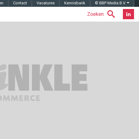
en
Contact
Vacatures
Kennisbank
© BBP Media B.V.
Zoeken
Nieuwsb