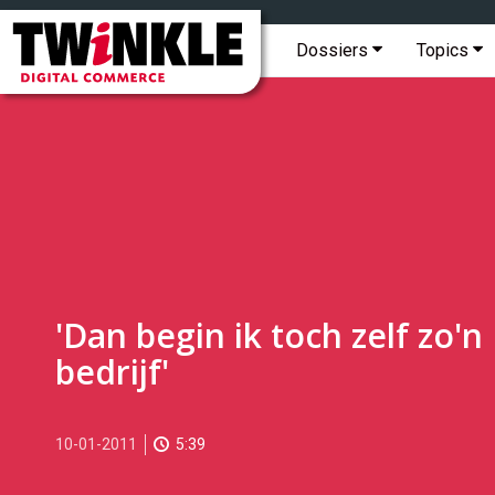
Topmenu
Twinkle
|
Hoofdmenu
Dossiers
Topics
Digital
Commerce
'Dan begin ik toch zelf zo'n
bedrijf'
2011-
10-01-2011
5:39
01-
10T14:57:00