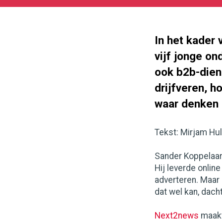
2017-
05-
27
180
101
In het kader 
vijf jonge o
ook b2b-diens
drijfveren, h
waar denken 
Tekst: Mirjam Hu
Sander Koppelaa
Hij leverde onlin
adverteren. Maar 
dat wel kan, dach
Next2news
maakt