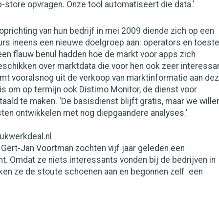
store opvragen. Onze tool automatiseert die data.’
prichting van hun bedrijf in mei 2009 diende zich op een
rs ineens een nieuwe doelgroep aan: operators en toeste
een flauw benul hadden hoe de markt voor apps zich
beschikken over marktdata die voor hen ook zeer interessa
omt vooralsnog uit de verkoop van marktinformatie aan de
n is om op termijn ook Distimo Monitor, de dienst voor
aald te maken. ‘De basisdienst blijft gratis, maar we wille
sten ontwikkelen met nog diepgaandere analyses.’
rukwerkdeal.nl
 Gert-Jan Voortman zochten vijf jaar geleden een
. Omdat ze niets interessants vonden bij de bedrijven in
kken ze de stoute schoenen aan en begonnen zelf een