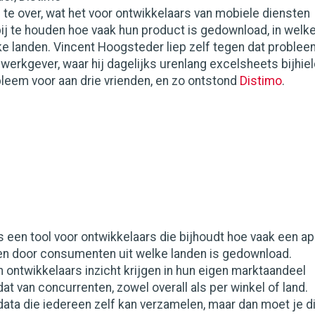
s te over, wat het voor ontwikkelaars van mobiele diensten
ij te houden hoe vaak hun product is gedownload, in welk
ke landen. Vincent Hoogsteder liep zelf tegen dat proble
e werkgever, waar hij dagelijks urenlang excelsheets bijhiel
bleem voor aan drie vrienden, en zo ontstond
Distimo
.
s een tool voor ontwikkelaars die bijhoudt hoe vaak een a
 en door consumenten uit welke landen is gedownload.
ontwikkelaars inzicht krijgen in hun eigen marktaandeel
at van concurrenten, zowel overall als per winkel of land.
e data die iedereen zelf kan verzamelen, maar dan moet je d