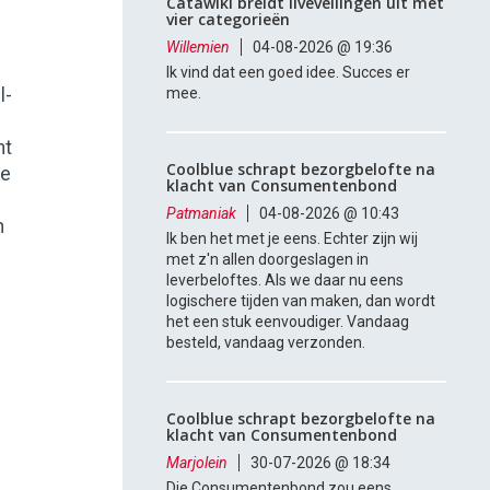
Catawiki breidt liveveilingen uit met
vier categorieën
Willemien
04-08-2026 @ 19:36
Ik vind dat een goed idee. Succes er
l-
mee.
nt
Coolblue schrapt bezorgbelofte na
ze
klacht van Consumentenbond
Patmaniak
04-08-2026 @ 10:43
n
Ik ben het met je eens. Echter zijn wij
met z'n allen doorgeslagen in
leverbeloftes. Als we daar nu eens
logischere tijden van maken, dan wordt
het een stuk eenvoudiger. Vandaag
besteld, vandaag verzonden.
Coolblue schrapt bezorgbelofte na
klacht van Consumentenbond
Marjolein
30-07-2026 @ 18:34
Die Consumentenbond zou eens