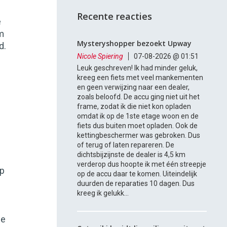
Recente reacties
e
em
Mysteryshopper bezoekt Upway
d.
Nicole Spiering
07-08-2026 @ 01:51
Leuk geschreven! Ik had minder geluk,
kreeg een fiets met veel mankementen
en geen verwijzing naar een dealer,
zoals beloofd. De accu ging niet uit het
frame, zodat ik die niet kon opladen
omdat ik op de 1ste etage woon en de
fiets dus buiten moet opladen. Ook de
kettingbeschermer was gebroken. Dus
of terug of laten repareren. De
dichtsbijzijnste de dealer is 4,5 km
verderop dus hoopte ik met één streepje
pp
op de accu daar te komen. Uiteindelijk
duurden de reparaties 10 dagen. Dus
kreeg ik gelukk...
ie