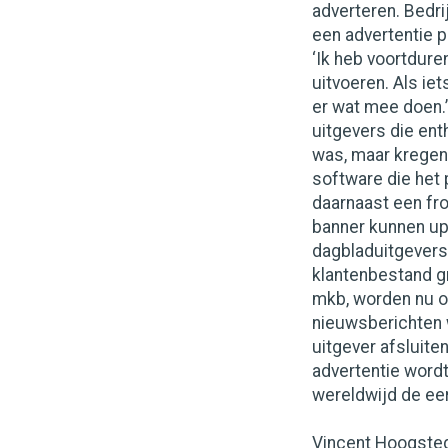
adverteren. Bedri
een advertentie p
‘Ik heb voortdure
uitvoeren. Als iet
er wat mee doen.’
uitgevers die ent
was, maar kregen 
software die het
daarnaast een fr
banner kunnen up
dagbladuitgevers,
klantenbestand gro
mkb, worden nu oo
nieuwsberichten 
uitgever afsluite
advertentie wordt 
wereldwijd de eer
Vincent Hoogsted