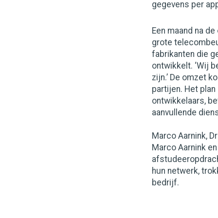
gegevens per app-
Een maand na de o
grote telecombeu
fabrikanten die g
ontwikkelt. ‘Wij 
zijn.’ De omzet k
partijen. Het pla
ontwikkelaars, bet
aanvullende dien
Marco Aarnink, D
Marco Aarnink en
afstudeeropdracht
hun netwerk, tro
bedrijf.