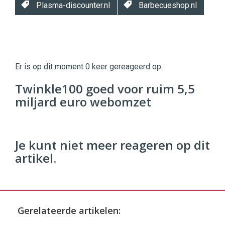
Plasma-discounter.nl
Barbecueshop.nl
Twinkle
Twinkle
|
Er is op dit moment 0 keer gereageerd op:
Digital
Commerce
https://twinklemagazine.nl
Twinkle100 goed voor ruim 5,5
miljard euro webomzet
96
54
Je kunt niet meer reageren op dit
artikel.
Gerelateerde artikelen: