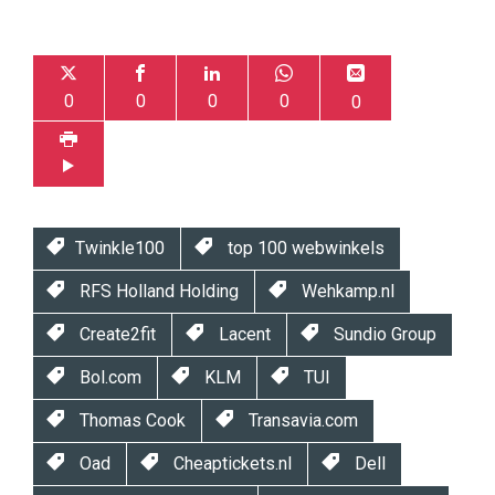
0
0
0
0
0
Twinkle100
top 100 webwinkels
RFS Holland Holding
Wehkamp.nl
Create2fit
Lacent
Sundio Group
Bol.com
KLM
TUI
Thomas Cook
Transavia.com
Oad
Cheaptickets.nl
Dell