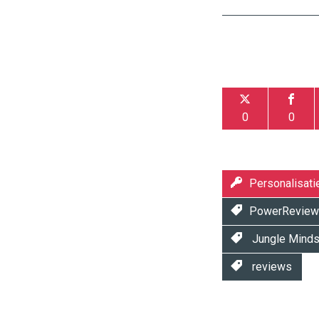
0
0
Personalisati
PowerRevie
Jungle Mind
reviews