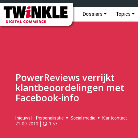
Topmenu
Twinkle
|
Hoofdmenu
Dossiers
Topics
Digital
Commerce
PowerReviews verrijkt
klantbeoordelingen met
Facebook-info
2010-
[nieuws]
Personalisatie
Social media
Klantcontact
09-
21-09-2010
1:57
21T09:56:00
2017-