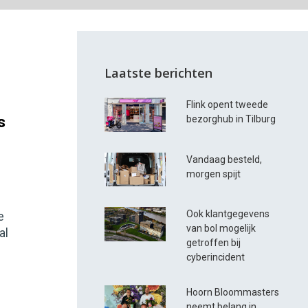
Laatste berichten
Flink opent tweede
s
bezorghub in Tilburg
Vandaag besteld,
morgen spijt
Ook klantgegevens
e
van bol mogelijk
al
getroffen bij
cyberincident
Hoorn Bloommasters
neemt belang in