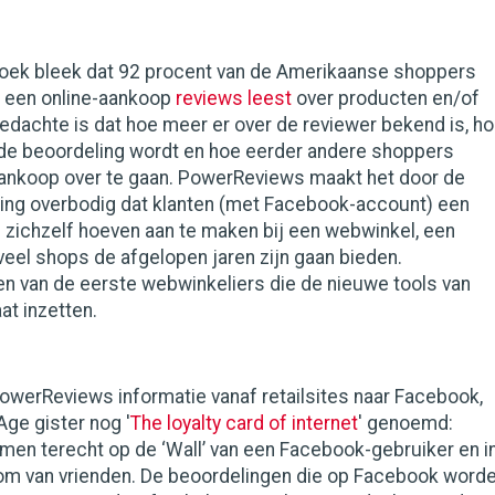
zoek bleek dat 92 procent van de Amerikaanse shoppers
n een online-aankoop
reviews leest
over producten en/of
edachte is dat hoe meer er over de reviewer bekend is, h
de beoordeling wordt en hoe eerder andere shoppers
 aankoop over te gaan. PowerReviews maakt het door de
ng overbodig dat klanten (met Facebook-account) een
n zichzelf hoeven aan te maken bij een webwinkel, een
veel shops de afgelopen jaren zijn gaan bieden.
en van de eerste webwinkeliers die de nieuwe tools van
t inzetten.
owerReviews informatie vanaf retailsites naar Facebook,
Age gister nog '
The loyalty card of internet
' genoemd:
men terecht op de ‘Wall’ van een Facebook-gebruiker en i
om van vrienden. De beoordelingen die op Facebook word