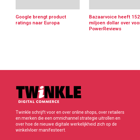
Google brengt product
Bazaarvoice heeft 152
ratings naar Europa
miljoen dollar over voo
PowerReviews
Twinkle schrijft voor en over online shops, over retailers
en merken die een omnichannel strategie uitrollen en
over hoe de nieuwe digitale werkelijkheid zich op de
winkelvloer manifesteert.