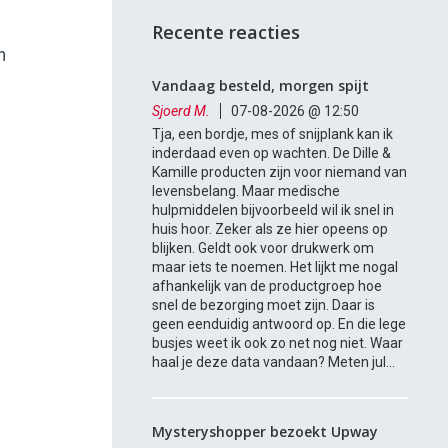
Recente reacties
n
Vandaag besteld, morgen spijt
Sjoerd M.
07-08-2026 @ 12:50
Tja, een bordje, mes of snijplank kan ik
inderdaad even op wachten. De Dille &
Kamille producten zijn voor niemand van
levensbelang. Maar medische
n
hulpmiddelen bijvoorbeeld wil ik snel in
huis hoor. Zeker als ze hier opeens op
blijken. Geldt ook voor drukwerk om
maar iets te noemen. Het lijkt me nogal
afhankelijk van de productgroep hoe
snel de bezorging moet zijn. Daar is
geen eenduidig antwoord op. En die lege
busjes weet ik ook zo net nog niet. Waar
haal je deze data vandaan? Meten jul...
Mysteryshopper bezoekt Upway