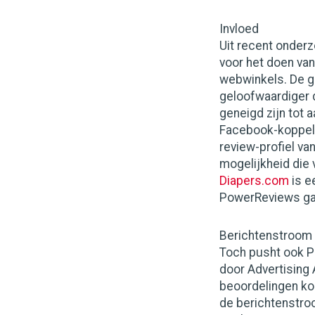
Invloed
Uit recent onder
voor het doen va
webwinkels. De g
geloofwaardiger 
geneigd zijn tot
Facebook-koppeli
review-profiel va
mogelijkheid die 
Diapers.com
is e
PowerReviews gaa
Berichtenstroom
Toch pusht ook P
door Advertising 
beoordelingen ko
de berichtenstro