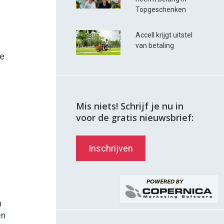
Topgeschenken
Accell krijgt uitstel
van betaling
oe
Mis niets! Schrijf je nu in
voor de gratis nieuwsbrief:
Inschrijven
n
en