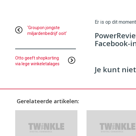
Twinkle
Twinkle
|
Digital
Er is op dit momen
Commerce
https://
'Groupon jongste
PowerRevie
miljardenbedrijf ooit'
96
54
Facebook-i
Otto geeft shopkorting
via lege winkeletalages
Je kunt niet
Gerelateerde artikelen: