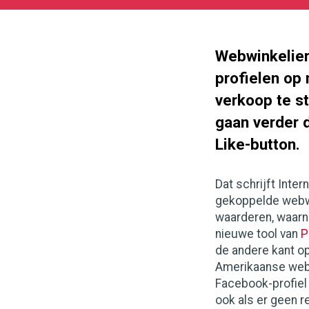
05-
27
178
98
Webwinkelier
profielen op
verkoop te s
gaan verder 
Like-button.
Dat schrijft Inter
gekoppelde webwi
waarderen, waarn
nieuwe tool van
P
de andere kant op
Amerikaanse webw
Facebook-profiel 
ook als er geen r