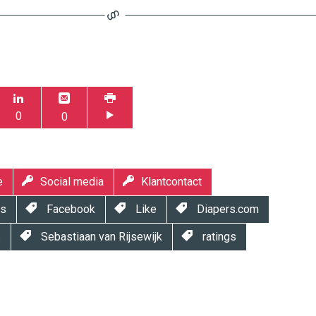
0
0
e
Social media
Klantcontact
ws
Facebook
Like
Diapers.com
s
Sebastiaan van Rijsewijk
ratings