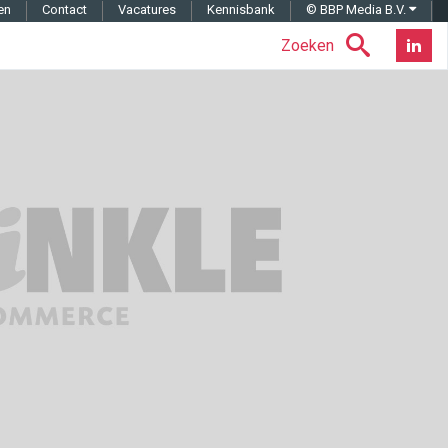
en
Contact
Vacatures
Kennisbank
© BBP Media B.V.
Zoeken
Nieuwsb