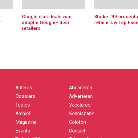
Google sluit deals voor
Studie: '99 procent 
r
adoptie Google+ door
retailers wil op Fac
retailers
Auteurs
Abonneren
Quick
links
Dossiers
Adverteren
Topics
Vacatures
Archief
Kennisbank
Magazine
Colofon
Events
Contact