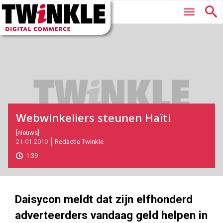
Twinkle
Hoofdmenu
|
Digital
Commerce
Webwinkeliers steunen Haïti
2010-
[nieuws]
21-01-2010
Redactie Twinkle
01-
21T11:03:00
1:39
2017-
05-
27
180
101
Daisycon meldt dat zijn elfhonderd
adverteerders vandaag geld helpen in