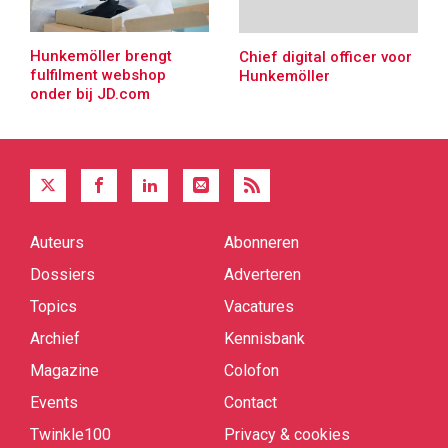
Hunkemöller brengt
Chief digital officer voor
fulfilment webshop
Hunkemöller
onder bij JD.com
Auteurs
Abonneren
Quick
links
Dossiers
Adverteren
Topics
Vacatures
Archief
Kennisbank
Magazine
Colofon
Events
Contact
Twinkle100
Privacy & cookies