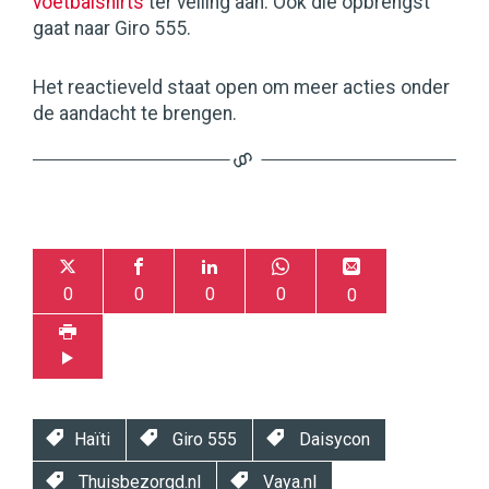
voetbalshirts
ter veiling aan. Ook die opbrengst
gaat naar Giro 555.
Het reactieveld staat open om meer acties onder
de aandacht te brengen.
0
0
0
0
0
Haïti
Giro 555
Daisycon
Thuisbezorgd.nl
Vaya.nl