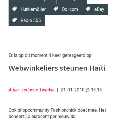
Hunkemöller
Bol.com
eBay
Radio 555
Twinkle
Twinkle
|
Er is op dit moment 4 keer gereageerd op:
Digital
Commerce
https://twinklemagazine.nl
Webwinkeliers steunen Haïti
96
54
Arjan - redactie Twinkle
21-01-2010 @ 13:13
Ook shopcommunity Fashionchick doet mee. Het
doneert 50 eurocent per nieuw lid.