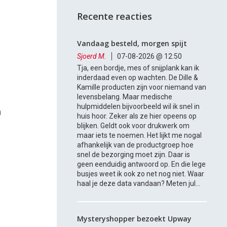
Recente reacties
Vandaag besteld, morgen spijt
Sjoerd M.
07-08-2026 @ 12:50
Tja, een bordje, mes of snijplank kan ik
inderdaad even op wachten. De Dille &
Kamille producten zijn voor niemand van
levensbelang. Maar medische
hulpmiddelen bijvoorbeeld wil ik snel in
n
huis hoor. Zeker als ze hier opeens op
blijken. Geldt ook voor drukwerk om
maar iets te noemen. Het lijkt me nogal
afhankelijk van de productgroep hoe
snel de bezorging moet zijn. Daar is
geen eenduidig antwoord op. En die lege
busjes weet ik ook zo net nog niet. Waar
haal je deze data vandaan? Meten jul...
Mysteryshopper bezoekt Upway