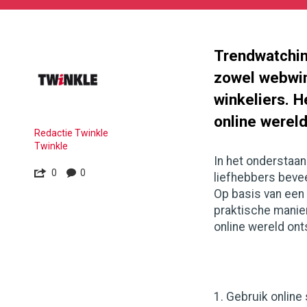
11-
08
170
130
Trendwatchin
zowel webwink
winkeliers. H
online wereld
Redactie Twinkle
Twinkle
In het onderstaan
0
0
liefhebbers beveel
Op basis van een 
praktische manier
online wereld ont
1. Gebruik online 