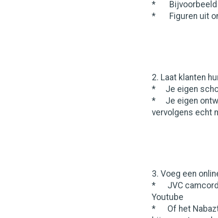
* Bijvoorbeeld p
* Figuren uit on
2. Laat klanten h
* Je eigen schoe
* Je eigen ontwe
vervolgens echt
3. Voeg een onlin
* JVC camcorder 
Youtube
* Of het Nabaztag