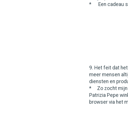
* Een cadeau ser
9. Het feit dat h
meer mensen altij
diensten en prod
* Zo zocht mijn l
Patrizia Pepe win
browser via het m