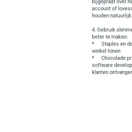
bijgepraat over h
account of loveso
houden natuurlijk 
4. Gebruik slimme
beter te maken:
* Staples en de 
winkel tonen
* Chocolade pro
software develop
klanten ontvangen