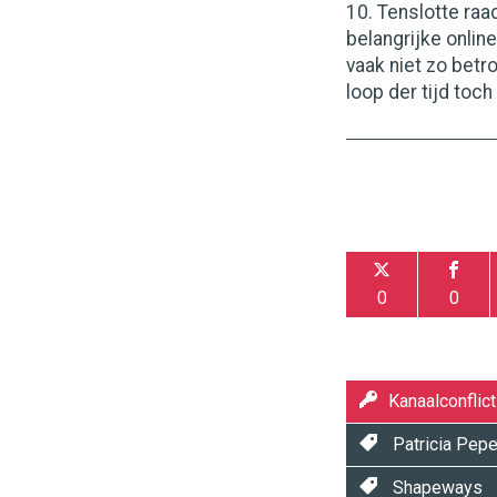
10. Tenslotte raa
belangrijke onlin
vaak niet zo betr
loop der tijd toch 
0
0
Kanaalconflict
Patricia Pep
Shapeways