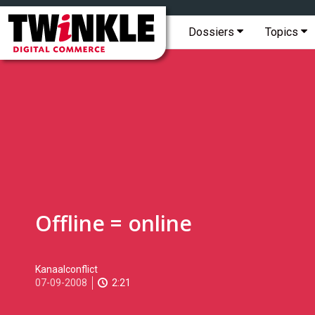
Topmenu
Twinkle
|
Hoofdmenu
Dossiers
Topics
Digital
Commerce
Offline = online
2008-
Kanaalconflict
09-
07-09-2008
2:21
07T17:04:00
2017-