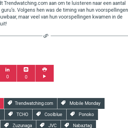
dt Trendwatching.com aan om te luisteren naar een aantal
e guru’s. Volgens hen was de timing van hun voorspellingen
ouwbaar, maar veel van hun voorspellingen kwamen in de
uit!
0
0
Trendwatching.com
Mobile Monday
e
TCHO
Coolblue
Ponoko
Zuzunaga
JVC
Nabaztag