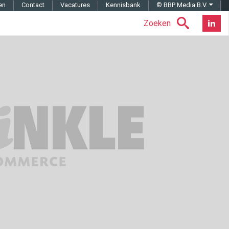
en
Contact
Vacatures
Kennisbank
© BBP Media B.V.
Zoeken
Nieuwsb