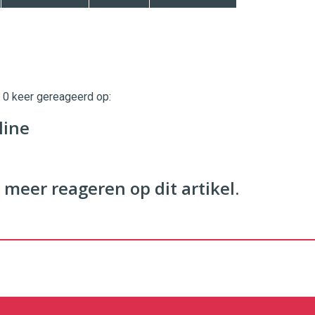
t 0 keer gereageerd op:
twinklemagazine.nl
line
 meer reageren op dit artikel.