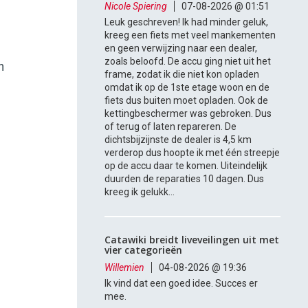
Nicole Spiering
07-08-2026 @ 01:51
Leuk geschreven! Ik had minder geluk,
kreeg een fiets met veel mankementen
en geen verwijzing naar een dealer,
zoals beloofd. De accu ging niet uit het
n
frame, zodat ik die niet kon opladen
omdat ik op de 1ste etage woon en de
fiets dus buiten moet opladen. Ook de
kettingbeschermer was gebroken. Dus
of terug of laten repareren. De
dichtsbijzijnste de dealer is 4,5 km
verderop dus hoopte ik met één streepje
op de accu daar te komen. Uiteindelijk
duurden de reparaties 10 dagen. Dus
kreeg ik gelukk...
Catawiki breidt liveveilingen uit met
vier categorieën
Willemien
04-08-2026 @ 19:36
Ik vind dat een goed idee. Succes er
mee.
.