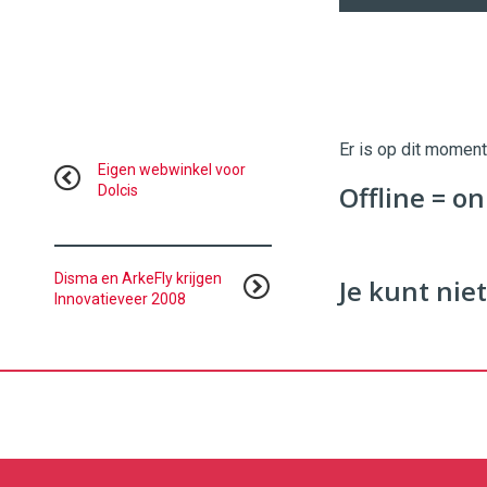
Twinkle
Twinkle
|
Digital
Er is op dit momen
Commerce
https://
Eigen webwinkel voor
Offline = on
Dolcis
96
54
Disma en ArkeFly krijgen
Je kunt niet
Innovatieveer 2008