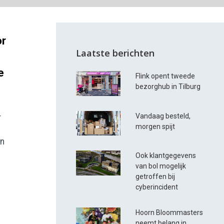
or
Laatste berichten
e
Flink opent tweede
bezorghub in Tilburg
Vandaag besteld,
r
morgen spijt
en
Ook klantgegevens
van bol mogelijk
getroffen bij
cyberincident
Hoorn Bloommasters
neemt belang in