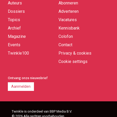
Auteurs
Abonneren
Quick
links
Dossiers
Adverteren
Topics
Vacatures
Archief
Kennisbank
Magazine
Colofon
Events
Contact
Twinkle100
Privacy & cookies
Cookie settings
Ontvang onze nieuwsbrief
Aanmelden
Twinkle is onderdeel van BBP Media B.V.
© 2026 Alle rechten voorbehouden