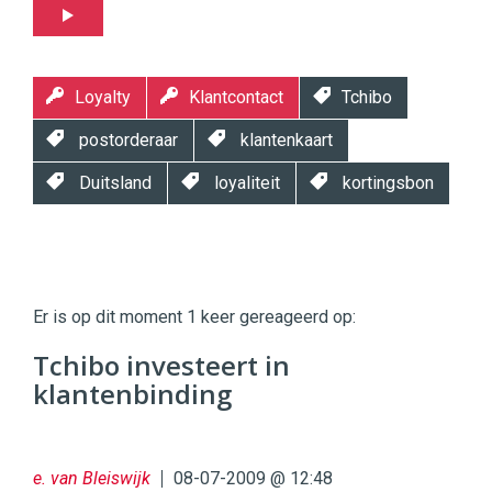
Loyalty
Klantcontact
Tchibo
postorderaar
klantenkaart
Duitsland
loyaliteit
kortingsbon
Twinkle
Twinkle
|
Er is op dit moment 1 keer gereageerd op:
Digital
Commerce
https://twinklemagazine.nl
Tchibo investeert in
klantenbinding
96
54
e. van Bleiswijk
08-07-2009 @ 12:48