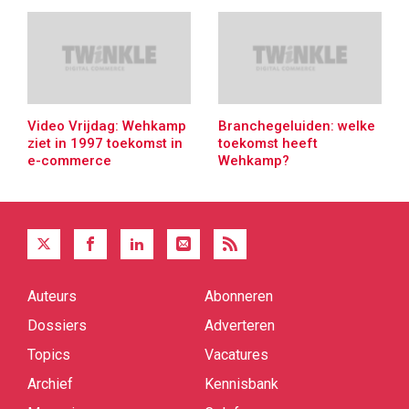
Video Vrijdag: Wehkamp
Branchegeluiden: welke
ziet in 1997 toekomst in
toekomst heeft
e-commerce
Wehkamp?
Auteurs
Abonneren
Quick
links
Dossiers
Adverteren
Topics
Vacatures
Archief
Kennisbank