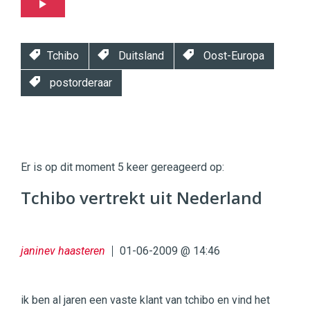
Tchibo
Duitsland
Oost-Europa
postorderaar
Twinkle
Twinkle
|
Er is op dit moment 5 keer gereageerd op:
Digital
Commerce
https://twinklemagazine.nl
Tchibo vertrekt uit Nederland
96
54
janinev haasteren
01-06-2009 @ 14:46
ik ben al jaren een vaste klant van tchibo en vind het