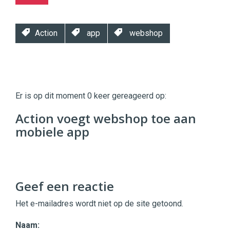
Action
app
webshop
Twinkle
Twinkle
|
Er is op dit moment 0 keer gereageerd op:
Digital
Commerce
https://twinklemagazine.nl
Action voegt webshop toe aan
mobiele app
96
54
Geef een reactie
Het e-mailadres wordt niet op de site getoond.
Naam: