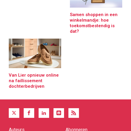
Samen shoppen in een
winkelmandje: hoe
toekomstbestendig is
dat?
Van Lier opnieuw online
na faillissement
dochterbedrijven
Auteurs
Abonneren