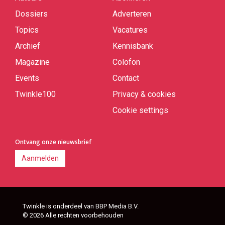
Quick
links
Dossiers
Adverteren
Topics
Vacatures
Archief
Kennisbank
Magazine
Colofon
Events
Contact
Twinkle100
Privacy & cookies
Cookie settings
Ontvang onze nieuwsbrief
Aanmelden
Twinkle is onderdeel van BBP Media B.V.
© 2026 Alle rechten voorbehouden