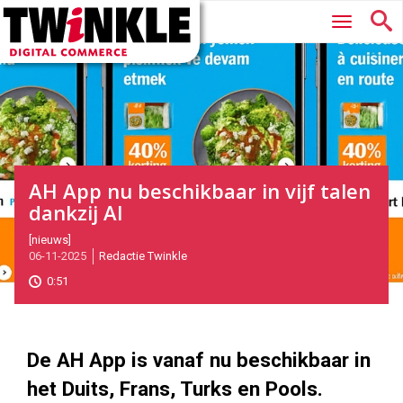
Twinkle
Hoofdmenu
|
Digital
Commerce
AH App nu beschikbaar in vijf talen
dankzij AI
2025-
[nieuws]
06-11-2025
Redactie Twinkle
11-
06T11:23:00
0:51
2025-
11-
06
1000
562
De AH App is vanaf nu beschikbaar in
het Duits, Frans, Turks en Pools.