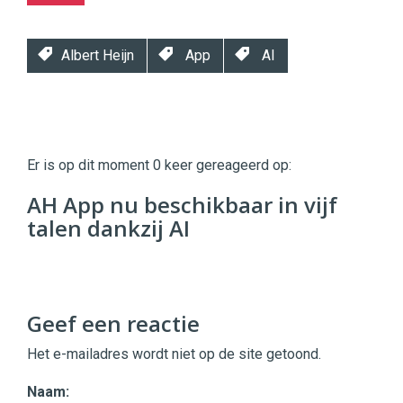
Albert Heijn
App
AI
Twinkle
Twinkle
|
Er is op dit moment 0 keer gereageerd op:
Digital
Commerce
https://twinklemagazine.nl
AH App nu beschikbaar in vijf
talen dankzij AI
96
54
Geef een reactie
Het e-mailadres wordt niet op de site getoond.
Naam: