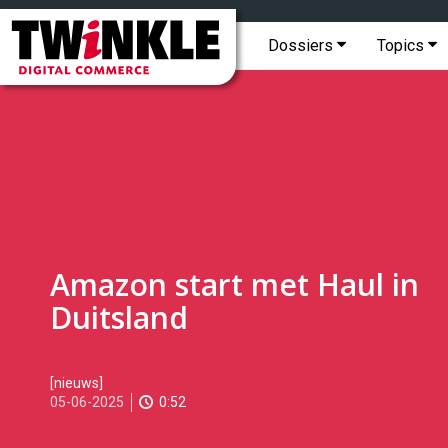
Topmenu
Twinkle
|
Hoofdmenu
Dossiers
Topics
Digital
Commerce
Amazon start met Haul in
Duitsland
2025-
[nieuws]
06-
05-06-2025
0:52
05T08:43:00
2025-