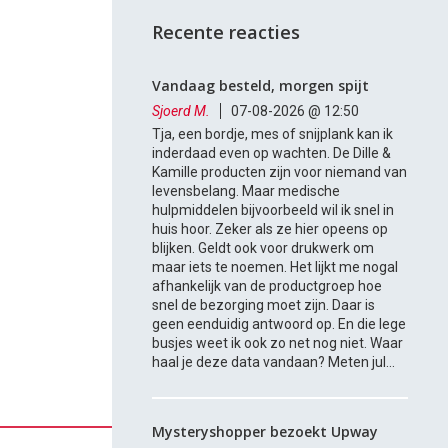
Recente reacties
Vandaag besteld, morgen spijt
Sjoerd M.
07-08-2026 @ 12:50
Tja, een bordje, mes of snijplank kan ik
inderdaad even op wachten. De Dille &
Kamille producten zijn voor niemand van
levensbelang. Maar medische
hulpmiddelen bijvoorbeeld wil ik snel in
huis hoor. Zeker als ze hier opeens op
blijken. Geldt ook voor drukwerk om
maar iets te noemen. Het lijkt me nogal
afhankelijk van de productgroep hoe
snel de bezorging moet zijn. Daar is
geen eenduidig antwoord op. En die lege
busjes weet ik ook zo net nog niet. Waar
haal je deze data vandaan? Meten jul...
Mysteryshopper bezoekt Upway