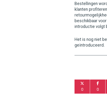
Bestellingen wor
klanten profitere
retourmogelijkhed
beschikbaar voor
introductie volgt
Het is nog niet b
geïntroduceerd.
0
0