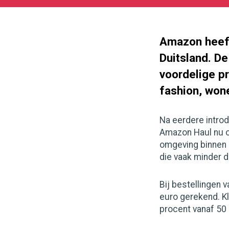
06-
05
1000
562
Amazon heeft
Duitsland. D
voordelige pr
fashion, wone
Na eerdere introd
Amazon Haul nu o
omgeving binnen 
die vaak minder 
Bij bestellingen 
euro gerekend. Kl
procent vanaf 50 