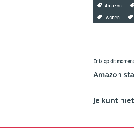
Amazon
wonen
Twinkle
Twinkle
|
Digital
Er is op dit momen
Commerce
https://
Amazon star
96
54
Je kunt niet