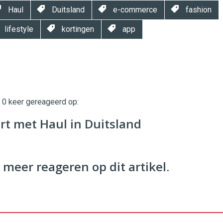
Haul
Duitsland
e-commerce
fashion
lifestyle
kortingen
app
t 0 keer gereageerd op:
twinklemagazine.nl
t met Haul in Duitsland
 meer reageren op dit artikel.