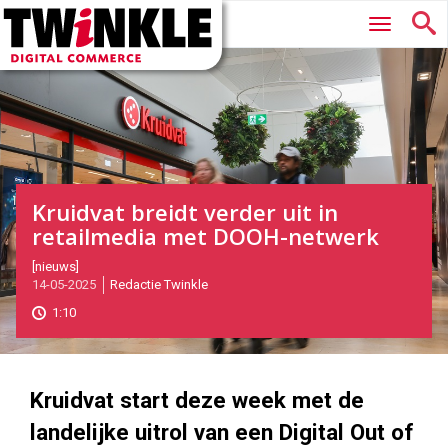
Twinkle
Hoofdmenu
|
Digital
Commerce
Kruidvat breidt verder uit in
retailmedia met DOOH-netwerk
2025-
[nieuws]
14-05-2025
Redactie Twinkle
05-
14T09:17:00
1:10
2025-
05-
14
1000
562
Kruidvat start deze week met de
landelijke uitrol van een Digital Out of