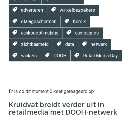
adverteren
winkelbezoekers
etalageschermen
bereik
aankoopstimulatie
campagnes
zichtbaarheid
data
netwerk
winkels
DOOH
Retail Media Day
Twinkle
Twinkle
|
Er is op dit moment 0 keer gereageerd op:
Digital
Commerce
https://twinklemagazine.nl
Kruidvat breidt verder uit in
retailmedia met DOOH-netwerk
96
54