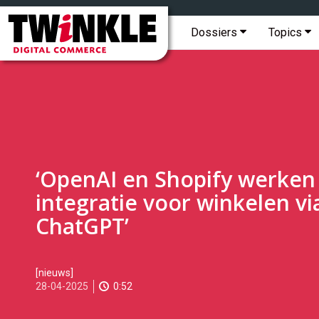
Topmenu
Twinkle
|
Hoofdmenu
Dossiers
Topics
Digital
Commerce
‘OpenAI en Shopify werken
integratie voor winkelen vi
ChatGPT’
2025-
[nieuws]
04-
28-04-2025
0:52
28T11:23:00
2025-