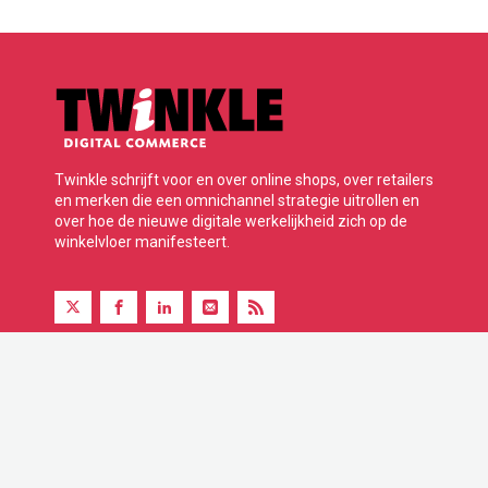
Twinkle schrijft voor en over online shops, over retailers
en merken die een omnichannel strategie uitrollen en
over hoe de nieuwe digitale werkelijkheid zich op de
winkelvloer manifesteert.
Twinkle is onderdeel van BBP Media B.V.
© 2026 Alle rechten voorbehouden