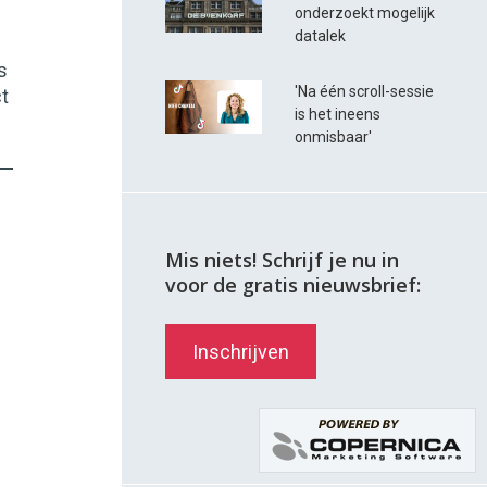
onderzoekt mogelijk
datalek
s
'Na één scroll-sessie
ct
is het ineens
onmisbaar'
Mis niets! Schrijf je nu in
voor de gratis nieuwsbrief:
Inschrijven