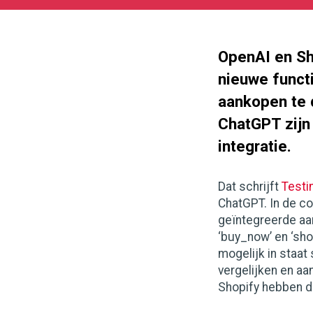
04-
28
1000
562
OpenAI en Sh
nieuwe funct
aankopen te 
ChatGPT zijn
integratie.
Dat schrijft
Testi
ChatGPT. In de c
geïntegreerde aa
‘buy_now’ en ‘sho
mogelijk in staat
vergelijken en aa
Shopify hebben d