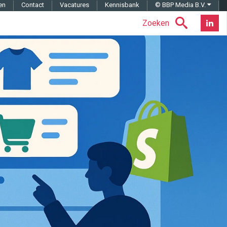
en
Contact
Vacatures
Kennisbank
© BBP Media B.V.
Zoeken
Nieuwsb