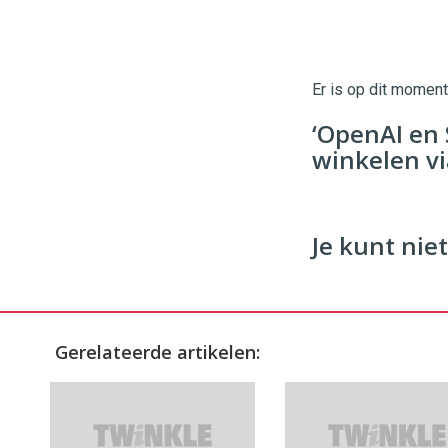
Twinkle
Twinkle
|
Digital
Er is op dit momen
Commerce
https://
‘OpenAI en 
96
54
winkelen v
Je kunt niet
Gerelateerde artikelen: