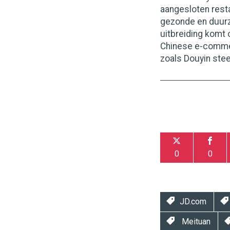
aangesloten resta
gezonde en duurz
uitbreiding komt
Chinese e-commer
zoals Douyin ste
0
0
JD.com
Meituan