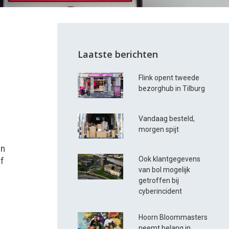
Laatste berichten
Flink opent tweede
bezorghub in Tilburg
Vandaag besteld,
morgen spijt
en
Ook klantgegevens
jf
van bol mogelijk
getroffen bij
cyberincident
Hoorn Bloommasters
neemt belang in