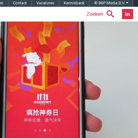
en
Contact
Vacatures
Kennisbank
© BBP Media B.V.
Zoeken
Nieuwsb