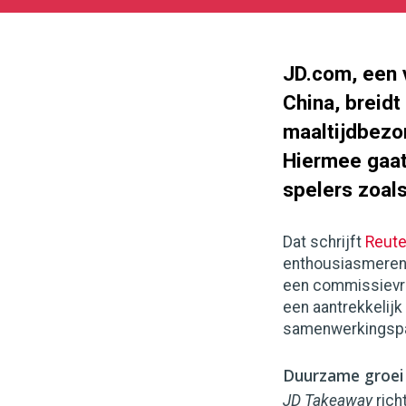
02-
14
1024
512
JD.com, een 
China, breidt 
maaltijdbezo
Hiermee gaat
spelers zoals
Dat schrijft
Reute
enthousiasmeren,
een commissievrij
een aantrekkelijk
samenwerkingspa
Duurzame groei 
JD Takeaway
rich