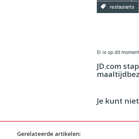
restaurants
Twinkle
Twinkle
|
Digital
Er is op dit momen
Commerce
https://
JD.com stap
96
54
maaltijdbe
Je kunt niet
Gerelateerde artikelen: