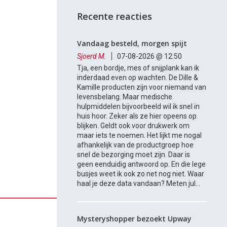
Recente reacties
Vandaag besteld, morgen spijt
Sjoerd M.
07-08-2026 @ 12:50
Tja, een bordje, mes of snijplank kan ik
inderdaad even op wachten. De Dille &
Kamille producten zijn voor niemand van
levensbelang. Maar medische
hulpmiddelen bijvoorbeeld wil ik snel in
huis hoor. Zeker als ze hier opeens op
blijken. Geldt ook voor drukwerk om
maar iets te noemen. Het lijkt me nogal
afhankelijk van de productgroep hoe
snel de bezorging moet zijn. Daar is
geen eenduidig antwoord op. En die lege
busjes weet ik ook zo net nog niet. Waar
haal je deze data vandaan? Meten jul...
Mysteryshopper bezoekt Upway