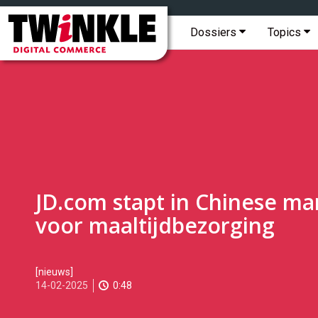
Topmenu
Twinkle
|
Hoofdmenu
Dossiers
Topics
Digital
Commerce
JD.com stapt in Chinese ma
voor maaltijdbezorging
2025-
[nieuws]
02-
14-02-2025
0:48
14T09:15:00
2025-