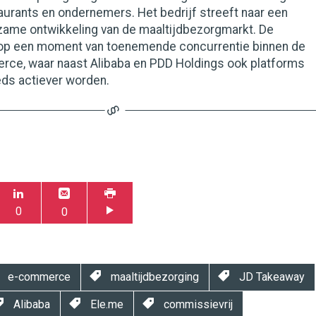
urants en ondernemers. Het bedrijf streeft naar een
ame ontwikkeling van de maaltijdbezorgmarkt. De
 op een moment van toenemende concurrentie binnen de
ce, waar naast Alibaba en PDD Holdings ook platforms
eds actiever worden.
0
0
e-commerce
maaltijdbezorging
JD Takeaway
Alibaba
Ele.me
commissievrij