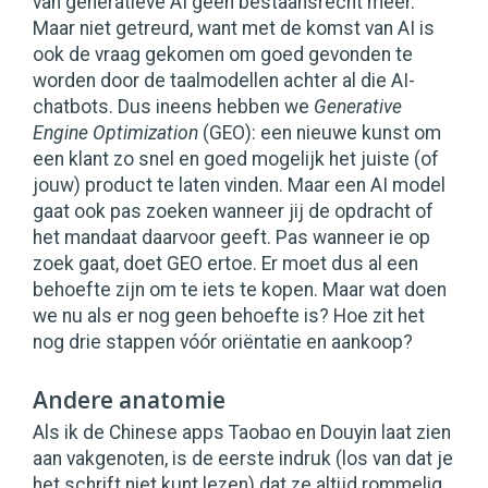
van generatieve AI geen bestaansrecht meer.
Maar niet getreurd, want met de komst van AI is
ook de vraag gekomen om goed gevonden te
worden door de taalmodellen achter al die AI-
chatbots. Dus ineens hebben we
Generative
Engine Optimization
(GEO): een nieuwe kunst om
een klant zo snel en goed mogelijk het juiste (of
jouw) product te laten vinden. Maar een AI model
gaat ook pas zoeken wanneer jij de opdracht of
het mandaat daarvoor geeft. Pas wanneer ie op
zoek gaat, doet GEO ertoe. Er moet dus al een
behoefte zijn om te iets te kopen. Maar wat doen
we nu als er nog geen behoefte is? Hoe zit het
nog drie stappen vóór oriëntatie en aankoop?
Andere anatomie
Als ik de Chinese apps Taobao en Douyin laat zien
aan vakgenoten, is de eerste indruk (los van dat je
het schrift niet kunt lezen) dat ze altijd rommelig