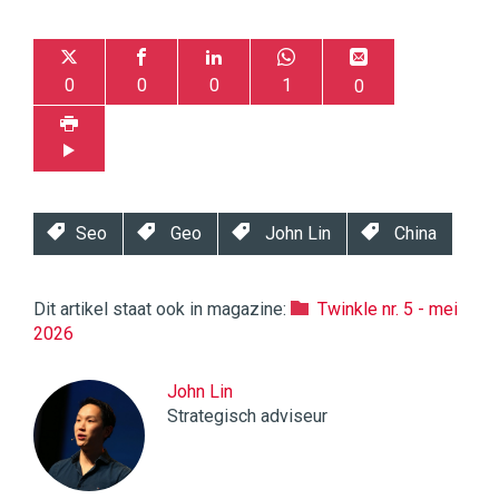
0
0
0
1
0
Seo
Geo
John Lin
China
Dit artikel staat ook in magazine:
Twinkle nr. 5 - mei
2026
John Lin
Strategisch adviseur