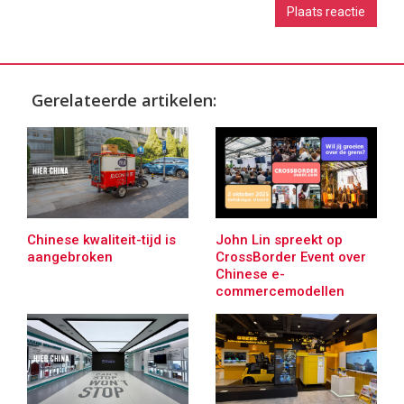
Gerelateerde artikelen:
Chinese kwaliteit-tijd is
John Lin spreekt op
aangebroken
CrossBorder Event over
Chinese e-
commercemodellen