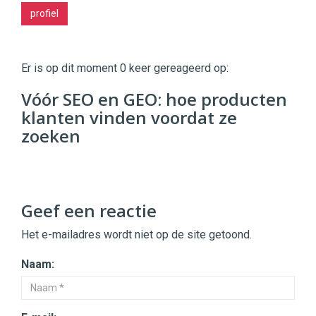
profiel
Twinkle
|
Er is op dit moment 0 keer gereageerd op:
Digital
Commerce
https://twinklemagazine.nl
Vóór SEO en GEO: hoe producten
klanten vinden voordat ze
96
54
zoeken
Geef een reactie
Het e-mailadres wordt niet op de site getoond.
Naam: