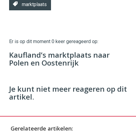
marktplaats
Twinkle
Twinkle
|
Er is op dit moment 0 keer gereageerd op:
Digital
Commerce
https://twinklemagazine.nl
Kaufland’s marktplaats naar
Polen en Oostenrijk
96
54
Je kunt niet meer reageren op dit
artikel.
Gerelateerde artikelen: