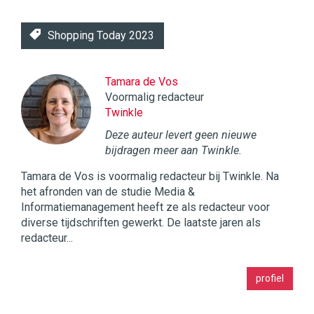
Shopping Today 2023
Tamara de Vos
Voormalig redacteur
Twinkle
Deze auteur levert geen nieuwe
bijdragen meer aan Twinkle.
Tamara de Vos is voormalig redacteur bij Twinkle. Na
het afronden van de studie Media &
Informatiemanagement heeft ze als redacteur voor
diverse tijdschriften gewerkt. De laatste jaren als
redacteur...
Twinkle
profiel
|
Digital
Commerce
https://twinklemagazine.nl