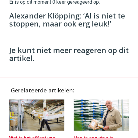
Er is op dit moment 0 keer gereageerd op:
96
Alexander Klöpping: ‘AI is niet te
54
stoppen, maar ook erg leuk!’
Je kunt niet meer reageren op dit
artikel.
Gerelateerde artikelen:
Wat is het effect van
Hoe je een visvrije