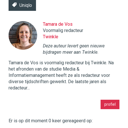
Uniqlo
Tamara de Vos
Voormalig redacteur
Twinkle
Deze auteur levert geen nieuwe
bijdragen meer aan Twinkle.
Tamara de Vos is voormalig redacteur bij Twinkle. Na
het afronden van de studie Media &
Informatiemanagement heeft ze als redacteur voor
diverse tijdschriften gewerkt. De laatste jaren als
redacteur...
Twinkle
profiel
|
Digital
Commerce
https://twinklemagazine.nl
Er is op dit moment 0 keer gereageerd op: