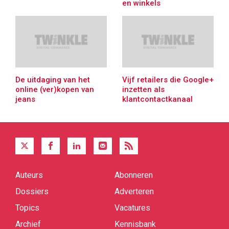
en winkels
De uitdaging van het
Vijf retailers die Google+
online (ver)kopen van
inzetten als
jeans
klantcontactkanaal
Auteurs
Abonneren
Quick
links
Dossiers
Adverteren
Topics
Vacatures
Archief
Kennisbank