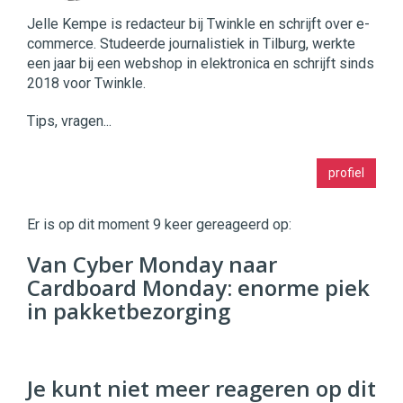
Jelle Kempe is redacteur bij Twinkle en schrijft over e-
commerce. Studeerde journalistiek in Tilburg, werkte
een jaar bij een webshop in elektronica en schrijft sinds
2018 voor Twinkle.
Tips, vragen...
Twinkle
profiel
|
Digital
Commerce
https://twinklemagazine.nl
Er is op dit moment 9 keer gereageerd op:
96
Van Cyber Monday naar
54
Cardboard Monday: enorme piek
in pakketbezorging
Je kunt niet meer reageren op dit