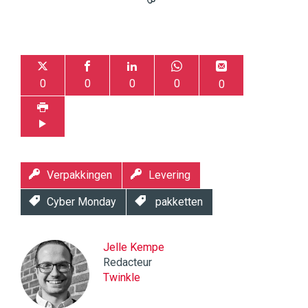
0
0
0
0
0
Verpakkingen
Levering
Cyber Monday
pakketten
Jelle Kempe
Redacteur
Twinkle