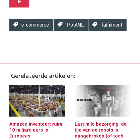
e-commerce
PostNL
fulfilment
Twinkle
|
Digital
Commerce
https://twinklemagazine.nl
Gerelateerde artikelen:
96
54
Amazon investeert ruim
Last mile bezorging: de
10 miljard euro in
tijd van de robots is
Europees
aangebroken (of toch