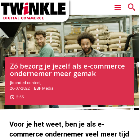
Twinkle
Hoofdmenu
|
Digital
Commerce
Zó bezorg je jezelf als e-commerce
ondernemer meer gemak
2022-
[branded content]
26-07-2022
BBP Media
07-
26T06:00:00
2:55
2022-
07-
21
1000
562
Voor je het weet, ben je als e-
commerce ondernemer veel meer tijd