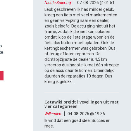
Nicole Spiering
07-08-2026 @ 01:51
Leuk geschreven! Ik had minder geluk,
kreeg een fiets met veel mankementen
en geen verwijzing naar een dealer,
zoals beloofd. De accu ging niet uit het
frame, zodat ik die niet kon opladen
omdat ik op de 1ste etage woon en de
fiets dus buiten moet opladen. Ook de
s
kettingbeschermer was gebroken. Dus
te
of terug of laten repareren. De
dichtsbijzijnste de dealer is 4,5 km
verderop dus hoopte ik met één streepje
op de accu daar te komen. Uiteindelijk
duurden de reparaties 10 dagen. Dus
kreeg ik gelukk...
Catawiki breidt liveveilingen uit met
vier categorieën
Willemien
04-08-2026 @ 19:36
Ik vind dat een goed idee. Succes er
mee.