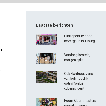
Laatste berichten
Flink opent tweede
bezorghub in Tilburg
p
Vandaag besteld,
morgen spijt
e
Ook klantgegevens
van bol mogelijk
getroffen bij
cyberincident
Hoorn Bloommasters
neemt belang in