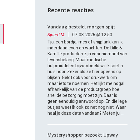
Recente reacties
Vandaag besteld, morgen spijt
Sjoerd M.
07-08-2026 @ 12:50
Tja, een bordje, mes of snijplank kan ik
inderdaad even op wachten. De Dille &
Kamille producten zijn voor niemand van
levensbelang. Maar medische
hulpmiddelen bijvoorbeeld wil ik snel in
huis hoor. Zeker als ze hier opeens op
blijken. Geldt ook voor drukwerk om
maar iets te noemen. Het lijkt me nogal
afhankelijk van de productgroep hoe
snel de bezorging moet zijn. Daar is
geen eenduidig antwoord op. En die lege
busjes weet ik ook zo net nog niet. Waar
haal je deze data vandaan? Meten jul...
Mysteryshopper bezoekt Upway