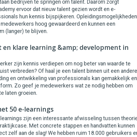
aan bedrijven te springen om talent. Daarom zorgt
ademy ervoor dat nieuw talent gezien wordt en e-
onals hun kennis bijspijkeren. Opleidingsmogelijkheden
l medewerkers hoog gewaardeerd en kunnen een
 (langer) te blijven.
t en klare learning &amp; development in
ker zijn kennis verdiepen om nog beter van waarde te
juist verbreden? Of haal je een talent binnen uit een ander
ing en ontwikkeling van professionals kan gemakkelijk en
latform. Zo geef je medewerkers wat ze nodig hebben om
te laten groeien.
et 50 e-learnings
-learnings zijn een interessante afwisseling tussen theorie
raktijkcase. Met concrete stappen en handvatten kunnen
ect zelf aan de slag! We hebben ruim 18.000 gebruikers e