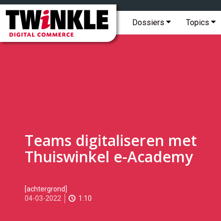
Topmenu
Twinkle
|
Hoofdmenu
Dossiers
Topics
Digital
Commerce
Teams digitaliseren met
Thuiswinkel e-Academy
2022-
[achtergrond]
03-
04-03-2022
1:10
04T09:50:00
2022-