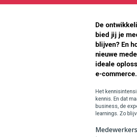
03-
09
1120
630
De ontwikkel
bied jij je m
blijven? En 
nieuwe mede
ideale oploss
e-commerce.
Het kennisintens
kennis. En dat ma
business, de exp
learnings. Zo blij
Medewerkers