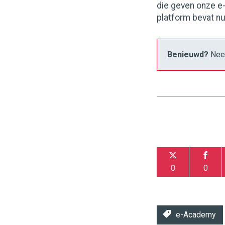
die geven onze e
platform bevat nu 
Benieuwd?
Neem
0
0
e-Academy