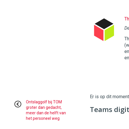
Th
Twinkle
|
De
Digital
Th
Commerce
https://
(w
en
96
54
en
Er is op dit momen
Ontslaggolf bij TOM
Teams digi
groter dan gedacht,
meer dan de helft van
het personeel weg