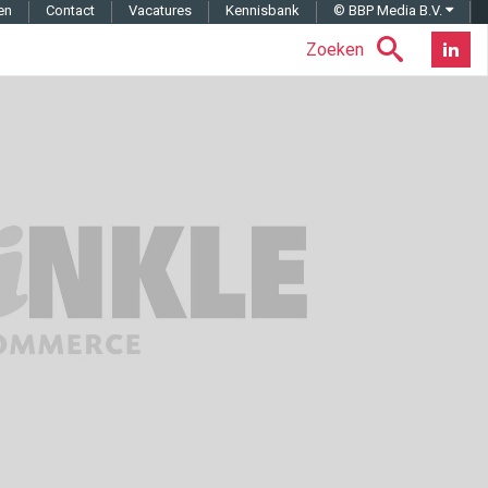
en
Contact
Vacatures
Kennisbank
© BBP Media B.V.
Zoeken
Nieuwsb