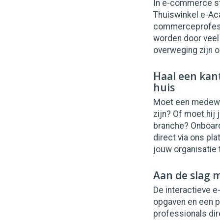
In e-commerce st
Thuiswinkel e-Ac
commerceprofessi
worden door vee
overweging zijn om
Haal een kan
huis
Moet een medewer
zijn? Of moet hij 
branche? Onboard
direct via ons p
jouw organisatie 
Aan de slag m
De interactieve e
opgaven en een p
professionals dir