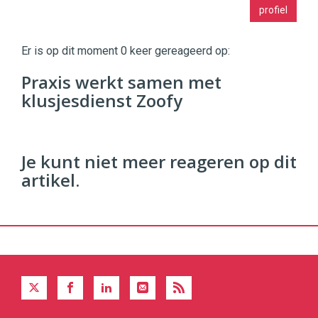
profiel
|
Digital
Commerce
https://twinklemagazine.nl
Er is op dit moment 0 keer gereageerd op:
96
Praxis werkt samen met
54
klusjesdienst Zoofy
Je kunt niet meer reageren op dit
artikel.