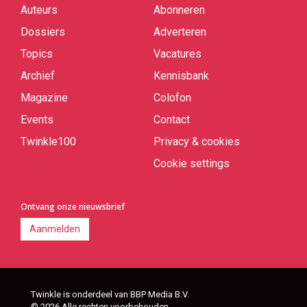
Auteurs
Abonneren
Quick
links
Dossiers
Adverteren
Topics
Vacatures
Archief
Kennisbank
Magazine
Colofon
Events
Contact
Twinkle100
Privacy & cookies
Cookie settings
Ontvang onze nieuwsbrief
Aanmelden
Twinkle is onderdeel van BBP Media B.V.
© 2026 Alle rechten voorbehouden