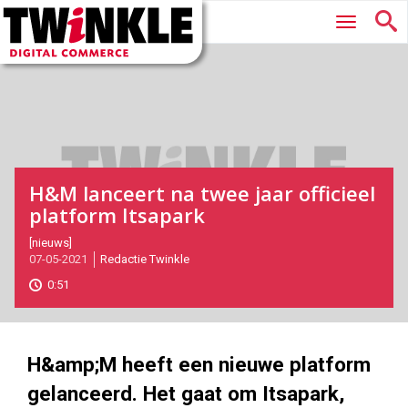
Twinkle
Hoofdmenu
|
Digital
Commerce
H&M lanceert na twee jaar officieel
platform Itsapark
2021-
[nieuws]
07-05-2021
Redactie Twinkle
05-
07T09:35:00
0:51
2021-
05-
07
1000
562
H&amp;M heeft een nieuwe platform
gelanceerd. Het gaat om Itsapark,