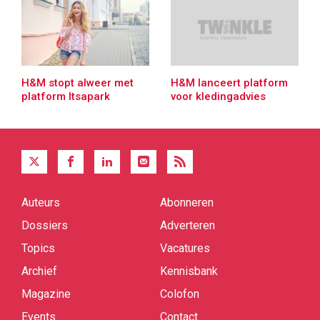
H&M stopt alweer met
H&M lanceert platform
platform Itsapark
voor kledingadvies
Auteurs
Abonneren
Quick
links
Dossiers
Adverteren
Topics
Vacatures
Archief
Kennisbank
Magazine
Colofon
Events
Contact