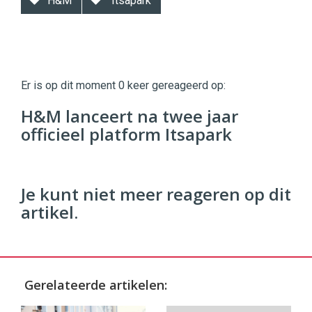
H&M
Itsapark
Twinkle
Twinkle
|
Er is op dit moment 0 keer gereageerd op:
Digital
Commerce
https://twinklemagazine.nl
H&M lanceert na twee jaar
officieel platform Itsapark
96
54
Je kunt niet meer reageren op dit
artikel.
Gerelateerde artikelen: