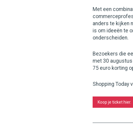
Met een combinati
commerceprofessi
anders te kijken 
is om ideeën te 
onderscheiden.
Bezoekers die ee
met 30 augustus g
75 euro korting op
Shopping Today vi
Koop je ticket hier.