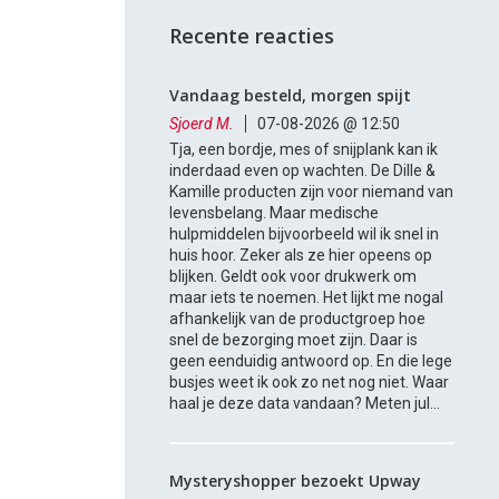
Recente reacties
Vandaag besteld, morgen spijt
Sjoerd M.
07-08-2026 @ 12:50
Tja, een bordje, mes of snijplank kan ik
inderdaad even op wachten. De Dille &
Kamille producten zijn voor niemand van
levensbelang. Maar medische
hulpmiddelen bijvoorbeeld wil ik snel in
huis hoor. Zeker als ze hier opeens op
blijken. Geldt ook voor drukwerk om
maar iets te noemen. Het lijkt me nogal
afhankelijk van de productgroep hoe
snel de bezorging moet zijn. Daar is
geen eenduidig antwoord op. En die lege
busjes weet ik ook zo net nog niet. Waar
haal je deze data vandaan? Meten jul...
Mysteryshopper bezoekt Upway