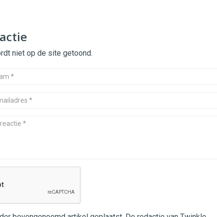
actie
dt niet op de site getoond.
nder bovengenoemd artikel geplaatst. De redactie van Twinkle