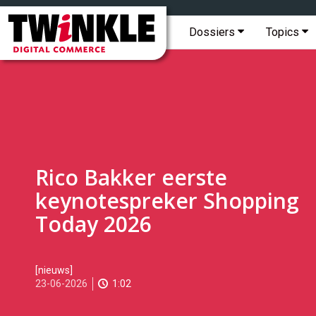
Topmenu
Twinkle
|
Hoofdmenu
Dossiers
Topics
Digital
Commerce
Rico Bakker eerste
keynotespreker Shopping
Today 2026
2026-
[nieuws]
06-
23-06-2026
1:02
23T11:35:00
2026-