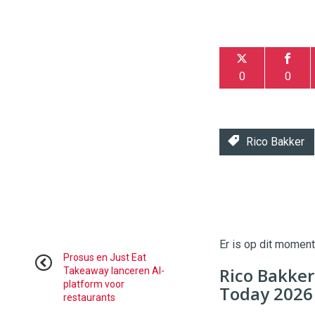
0
0
Rico Bakker
Twinkle
Twinkle
|
Digital
Er is op dit momen
Commerce
https://
Prosus en Just Eat
Rico Bakke
Takeaway lanceren AI-
platform voor
96
54
Today 2026
restaurants