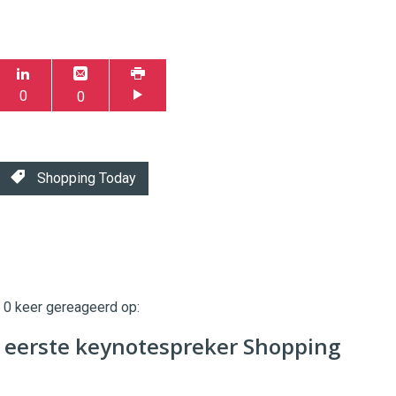
0
0
Shopping Today
t 0 keer gereageerd op:
twinklemagazine.nl
r eerste keynotespreker Shopping