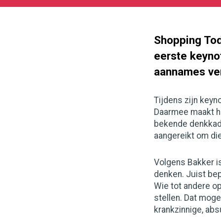
06-
24
1200
628
Shopping Tod
eerste keynot
aannames ver
Tijdens zijn keyn
Daarmee maakt hi
bekende denkkade
aangereikt om di
Volgens Bakker is 
denken. Juist be
Wie tot andere o
stellen. Dat moge
krankzinnige, abs