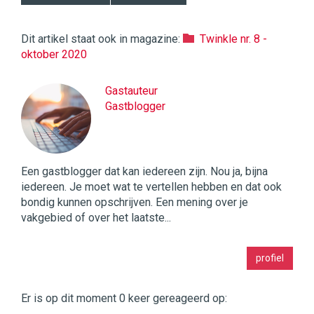
Dit artikel staat ook in magazine:
Twinkle nr. 8 -
oktober 2020
Gastauteur
Gastblogger
Een gastblogger dat kan iedereen zijn. Nou ja, bijna
iedereen. Je moet wat te vertellen hebben en dat ook
bondig kunnen opschrijven. Een mening over je
vakgebied of over het laatste...
Twinkle
profiel
|
Digital
Commerce
https://twinklemagazine.nl
Er is op dit moment 0 keer gereageerd op: