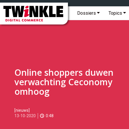
Topmenu
Twinkle
|
Hoofdmenu
Dossiers
Topics
Digital
Commerce
Online shoppers duwen
verwachting Ceconomy
omhoog
2020-
[nieuws]
10-
13-10-2020
0:48
13T10:35:00
2020-