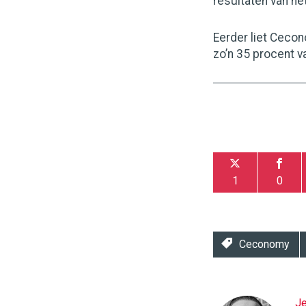
resultaten van h
Eerder liet Cecon
zo’n 35 procent v
1
0
Ceconomy
J