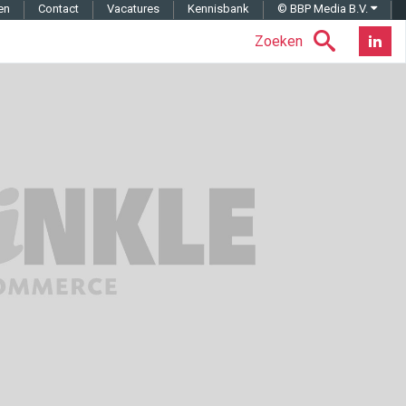
en
Contact
Vacatures
Kennisbank
© BBP Media B.V.
Zoeken
Nieuwsb