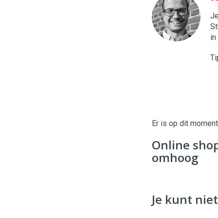
Twinkle
|
Je
Digital
St
Commerce
https://
in
96
54
Ti
Er is op dit momen
Online sho
omhoog
Je kunt niet