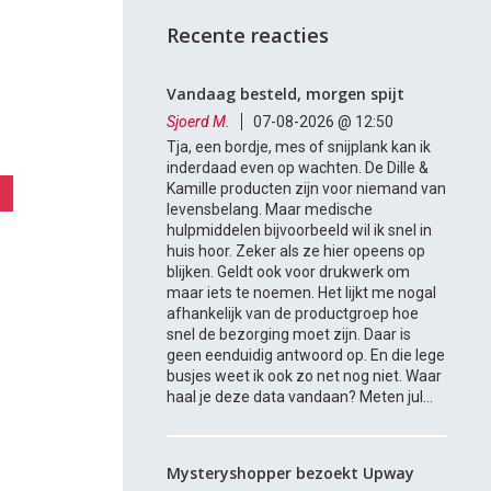
Recente reacties
Vandaag besteld, morgen spijt
Sjoerd M.
07-08-2026 @ 12:50
Tja, een bordje, mes of snijplank kan ik
inderdaad even op wachten. De Dille &
Kamille producten zijn voor niemand van
levensbelang. Maar medische
hulpmiddelen bijvoorbeeld wil ik snel in
huis hoor. Zeker als ze hier opeens op
blijken. Geldt ook voor drukwerk om
maar iets te noemen. Het lijkt me nogal
afhankelijk van de productgroep hoe
snel de bezorging moet zijn. Daar is
geen eenduidig antwoord op. En die lege
busjes weet ik ook zo net nog niet. Waar
haal je deze data vandaan? Meten jul...
Mysteryshopper bezoekt Upway