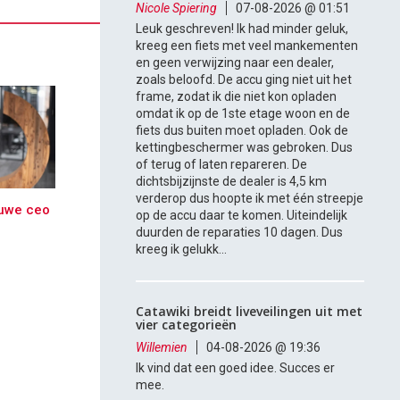
Nicole Spiering
07-08-2026 @ 01:51
Leuk geschreven! Ik had minder geluk,
kreeg een fiets met veel mankementen
en geen verwijzing naar een dealer,
zoals beloofd. De accu ging niet uit het
frame, zodat ik die niet kon opladen
omdat ik op de 1ste etage woon en de
fiets dus buiten moet opladen. Ook de
kettingbeschermer was gebroken. Dus
of terug of laten repareren. De
dichtsbijzijnste de dealer is 4,5 km
verderop dus hoopte ik met één streepje
euwe ceo
op de accu daar te komen. Uiteindelijk
duurden de reparaties 10 dagen. Dus
kreeg ik gelukk...
Catawiki breidt liveveilingen uit met
vier categorieën
Willemien
04-08-2026 @ 19:36
Ik vind dat een goed idee. Succes er
mee.