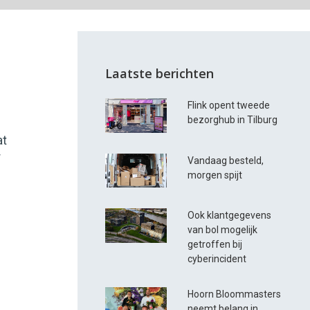
Laatste berichten
Flink opent tweede
bezorghub in Tilburg
at
r
Vandaag besteld,
morgen spijt
Ook klantgegevens
van bol mogelijk
getroffen bij
cyberincident
Hoorn Bloommasters
neemt belang in