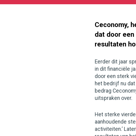
10-
13
1000
562
Ceconomy, he
dat door een 
resultaten ho
Eerder dit jaar sp
in dit financiële
door een sterk v
het bedrijf nu dat
bedrag Ceconomy 
uitspraken over.
Het sterke vierd
aanhoudende ster
activiteiten.’ La