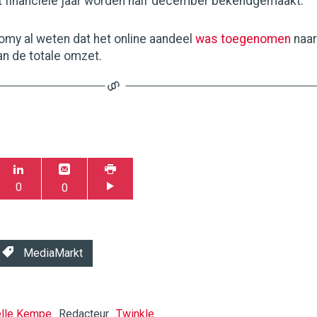
et financiële jaar worden half december bekendgemaakt.
omy al weten dat het online aandeel
was toegenomen
naar
an de totale omzet.
0
0
MediaMarkt
elle Kempe
Redacteur
Twinkle