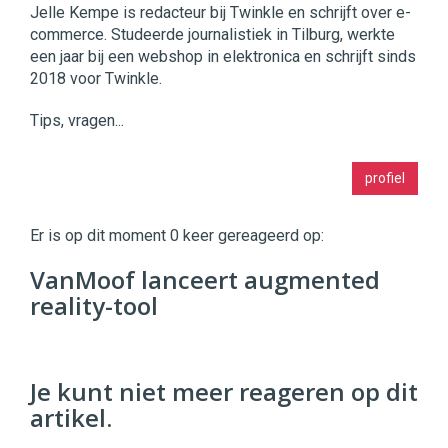
Jelle Kempe is redacteur bij Twinkle en schrijft over e-
commerce. Studeerde journalistiek in Tilburg, werkte
een jaar bij een webshop in elektronica en schrijft sinds
2018 voor Twinkle.
Tips, vragen...
Twinkle
profiel
|
Digital
Commerce
https://twinklemagazine.nl
Er is op dit moment 0 keer gereageerd op:
96
VanMoof lanceert augmented
54
reality-tool
Je kunt niet meer reageren op dit
artikel.