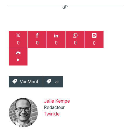
0
0
0
0
0
VanMoof
ar
Jelle Kempe
Redacteur
Twinkle