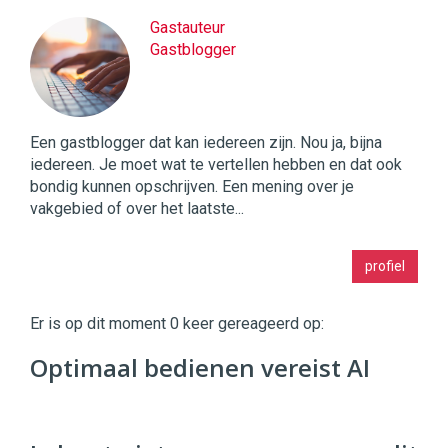
Gastauteur
Gastblogger
Een gastblogger dat kan iedereen zijn. Nou ja, bijna
iedereen. Je moet wat te vertellen hebben en dat ook
bondig kunnen opschrijven. Een mening over je
vakgebied of over het laatste...
Twinkle
profiel
|
Digital
Commerce
https://twinklemagazine.nl
Er is op dit moment 0 keer gereageerd op:
96
Optimaal bedienen vereist AI
54