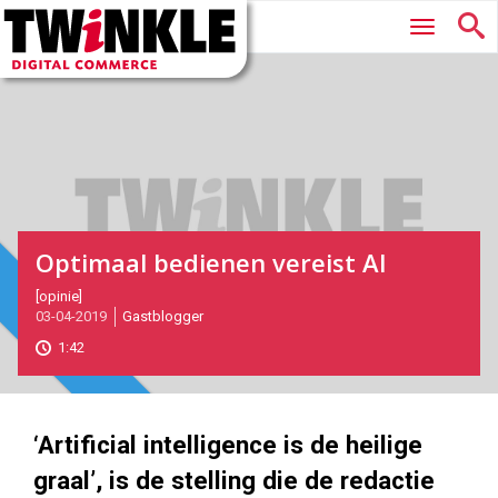
Twinkle
Hoofdmenu
|
Digital
Commerce
Optimaal bedienen vereist AI
2019-
[opinie]
Magazine
03-04-2019
Gastblogger
04-
03T14:50:00
1:42
2019-
04-
03
1000
562
‘Artificial intelligence is de heilige
graal’, is de stelling die de redactie