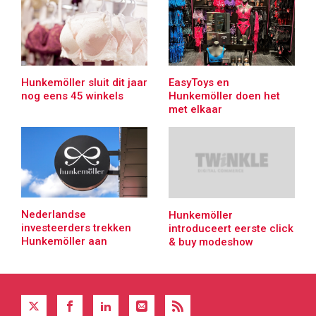
Hunkemöller sluit dit jaar
EasyToys en
nog eens 45 winkels
Hunkemöller doen het
met elkaar
Nederlandse
Hunkemöller
investeerders trekken
introduceert eerste click
Hunkemöller aan
& buy modeshow