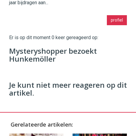
jaar bijdragen aan...
Twinkle
profiel
|
Digital
Commerce
https://twinklemagazine.nl
Er is op dit moment 0 keer gereageerd op:
96
Mysteryshopper bezoekt
54
Hunkemöller
Je kunt niet meer reageren op dit
artikel.
Gerelateerde artikelen: