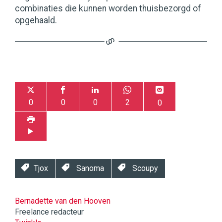
combinaties die kunnen worden thuisbezorgd of
opgehaald.
0
0
0
2
0
Tjox
Sanoma
Scoupy
Bernadette van den Hooven
Freelance redacteur