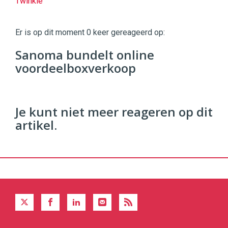
Twinkle
Twinkle
|
Er is op dit moment 0 keer gereageerd op:
Digital
Commerce
https://twinklemagazine.nl
Sanoma bundelt online
voordeelboxverkoop
96
54
Je kunt niet meer reageren op dit
artikel.