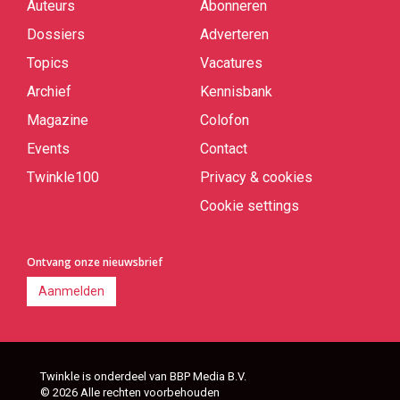
Auteurs
Abonneren
Quick
links
Dossiers
Adverteren
Topics
Vacatures
Archief
Kennisbank
Magazine
Colofon
Events
Contact
Twinkle100
Privacy & cookies
Cookie settings
Ontvang onze nieuwsbrief
Aanmelden
Twinkle is onderdeel van BBP Media B.V.
© 2026 Alle rechten voorbehouden