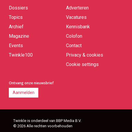
Quick
links
Dossiers
Adverteren
Topics
Vacatures
Archief
Kennisbank
Magazine
Colofon
Events
Contact
Twinkle100
Privacy & cookies
Cookie settings
Ontvang onze nieuwsbrief
Aanmelden
Twinkle is onderdeel van BBP Media B.V.
© 2026 Alle rechten voorbehouden