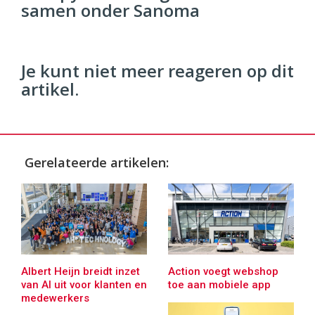
samen onder Sanoma
96
54
Je kunt niet meer reageren op dit
artikel.
Gerelateerde artikelen:
Albert Heijn breidt inzet
Action voegt webshop
van AI uit voor klanten en
toe aan mobiele app
medewerkers