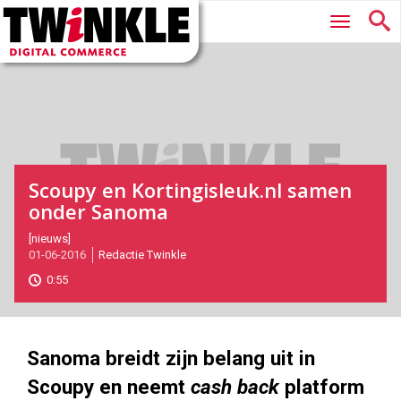
Twinkle
Hoofdmenu
|
Digital
Commerce
Scoupy en Kortingisleuk.nl samen
onder Sanoma
2016-
[nieuws]
01-06-2016
Redactie Twinkle
06-
01T11:11:00
0:55
2017-
05-
27
180
101
Sanoma breidt zijn belang uit in
Scoupy en neemt
cash back
platform