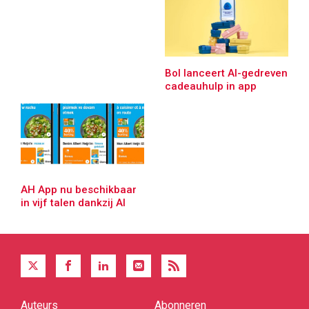
Bol lanceert AI-gedreven
cadeauhulp in app
AH App nu beschikbaar
in vijf talen dankzij AI
Auteurs
Abonneren