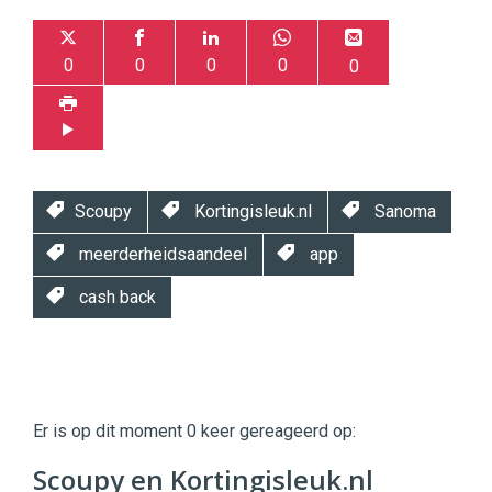
0
0
0
0
0
Scoupy
Kortingisleuk.nl
Sanoma
meerderheidsaandeel
app
cash back
Twinkle
Twinkle
|
Er is op dit moment 0 keer gereageerd op:
Digital
Commerce
https://twinklemagazine.nl
Scoupy en Kortingisleuk.nl