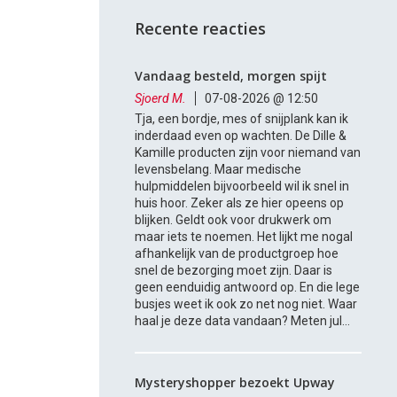
Recente reacties
Vandaag besteld, morgen spijt
Sjoerd M.
07-08-2026 @ 12:50
Tja, een bordje, mes of snijplank kan ik
inderdaad even op wachten. De Dille &
Kamille producten zijn voor niemand van
levensbelang. Maar medische
hulpmiddelen bijvoorbeeld wil ik snel in
huis hoor. Zeker als ze hier opeens op
blijken. Geldt ook voor drukwerk om
maar iets te noemen. Het lijkt me nogal
afhankelijk van de productgroep hoe
snel de bezorging moet zijn. Daar is
geen eenduidig antwoord op. En die lege
busjes weet ik ook zo net nog niet. Waar
haal je deze data vandaan? Meten jul...
Mysteryshopper bezoekt Upway