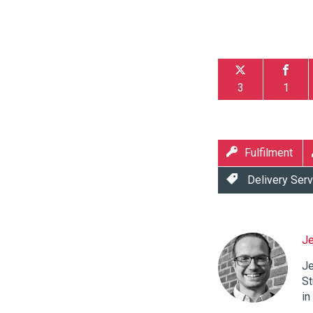
3
1
Fulfilment
Delivery Serv
J
Twinkle
|
Je
Digital
St
Commerce
https://
in