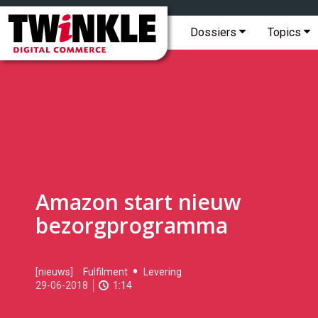
Topmenu
Twinkle
|
Hoofdmenu
Dossiers
Topics
Digital
Commerce
Amazon start nieuw
bezorgprogramma
2018-
[nieuws]
Fulfilment
Levering
06-
29-06-2018
1:14
29T10:18:00
2018-