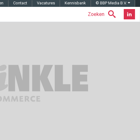
en
Contact
Vacatures
Kennisbank
© BBP Media B.V.
Zoeken
Nieuwsb