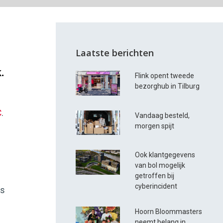
Laatste berichten
.
Flink opent tweede
bezorghub in Tilburg
C
.
Vandaag besteld,
morgen spijt
Ook klantgegevens
van bol mogelijk
getroffen bij
cyberincident
ns
Hoorn Bloommasters
neemt belang in