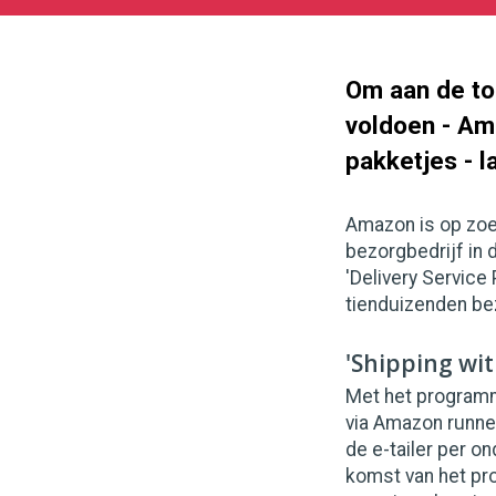
06-
29
1000
562
Om aan de to
voldoen - Am
pakketjes - l
Amazon is op zoe
bezorgbedrijf in 
'Delivery Service
tienduizenden be
'Shipping wi
Met het program
via Amazon runne
de e-tailer per o
komst van het pr