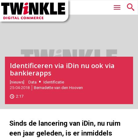
Twinkle
Hoofdmenu
|
Digital
Commerce
Identificeren via iDin nu ook via
bankierapps
2018-
[nieuws]
Data
Identificatie
25-04-2018
Bernadette van den Hooven
04-
25T10:11:00
2:17
2018-
04-
25
980
550
Sinds de lancering van iDin, nu ruim
een jaar geleden, is er inmiddels