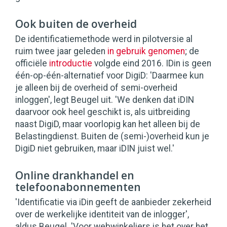
Ook buiten de overheid
De identificatiemethode werd in pilotversie al
ruim twee jaar geleden
in gebruik genomen
; de
officiële
introductie
volgde eind 2016. IDin is geen
één-op-één-alternatief voor DigiD: 'Daarmee kun
je alleen bij de overheid of semi-overheid
inloggen', legt Beugel uit. 'We denken dat iDIN
daarvoor ook heel geschikt is, als uitbreiding
naast DigiD, maar voorlopig kan het alleen bij de
Belastingdienst. Buiten de (semi-)overheid kun je
DigiD niet gebruiken, maar iDIN juist wel.'
Online drankhandel en
telefoonabonnementen
'Identificatie via iDin geeft de aanbieder zekerheid
over de werkelijke identiteit van de inlogger',
aldus Beugel. 'Voor webwinkeliers is het over het