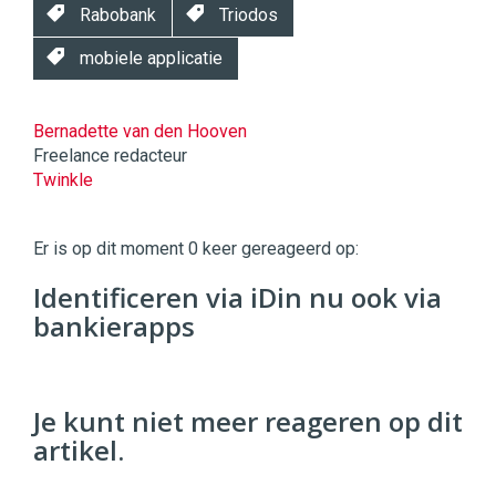
Rabobank
Triodos
mobiele applicatie
Bernadette van den Hooven
Freelance redacteur
Twinkle
Twinkle
|
Er is op dit moment 0 keer gereageerd op:
Digital
Commerce
https://twinklemagazine.nl
Identificeren via iDin nu ook via
bankierapps
96
54
Je kunt niet meer reageren op dit
artikel.