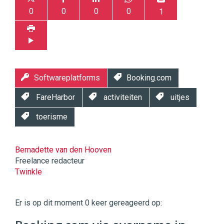
0
0
0
0
1
Softwareplatforms
Booking.com
FareHarbor
activiteiten
uitjes
toerisme
Bernadette van den Hooven
Freelance redacteur
Twinkle
Twinkle
|
Er is op dit moment 0 keer gereageerd op:
Digital
Commerce
https://twinklemagazine.nl