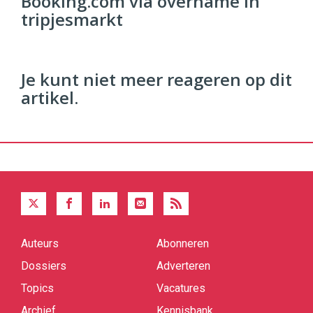
Booking.com via overname in
tripjesmarkt
96
54
Je kunt niet meer reageren op dit
artikel.
Auteurs
Abonneren
Quick
links
Dossiers
Adverteren
Topics
Vacatures
Archief
Kennisbank