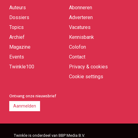
Auteurs
Abonneren
Quick
links
Dossiers
Adverteren
Topics
Vacatures
Archief
Kennisbank
Magazine
Colofon
Events
Contact
Twinkle100
Privacy & cookies
Cookie settings
Ontvang onze nieuwsbrief
Aanmelden
Twinkle is onderdeel van BBP Media B.V.