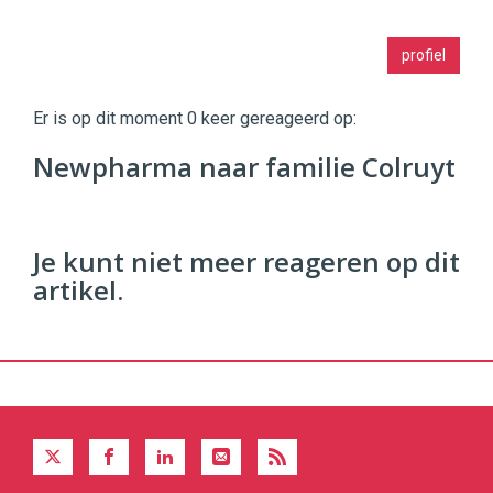
Twinkle
profiel
|
Digital
Commerce
https://twinklemagazine.nl
Er is op dit moment 0 keer gereageerd op:
96
Newpharma naar familie Colruyt
54
Je kunt niet meer reageren op dit
artikel.