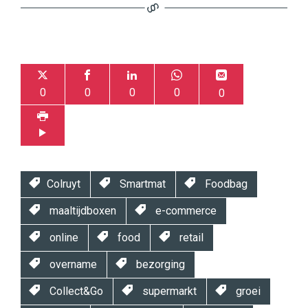
0
0
0
0
0
Colruyt
Smartmat
Foodbag
maaltijdboxen
e-commerce
online
food
retail
overname
bezorging
Collect&Go
supermarkt
groei