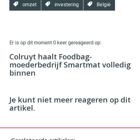
omzet
investering
België
Twinkle
Twinkle
|
Er is op dit moment 0 keer gereageerd op:
Digital
Commerce
https://twinklemagazine.nl
Colruyt haalt Foodbag-
moederbedrijf Smartmat volledig
96
54
binnen
Je kunt niet meer reageren op dit
artikel.