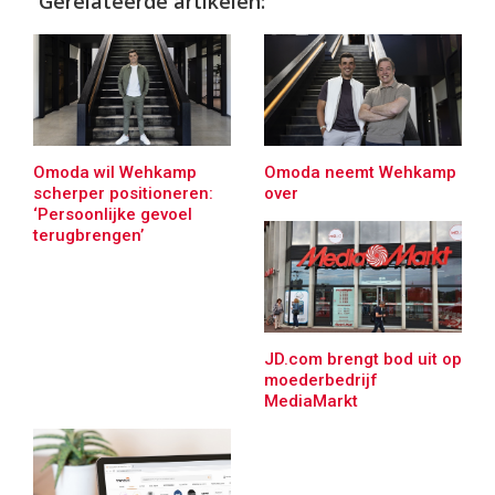
Gerelateerde artikelen:
Omoda wil Wehkamp
Omoda neemt Wehkamp
scherper positioneren:
over
‘Persoonlijke gevoel
terugbrengen’
JD.com brengt bod uit op
moederbedrijf
MediaMarkt