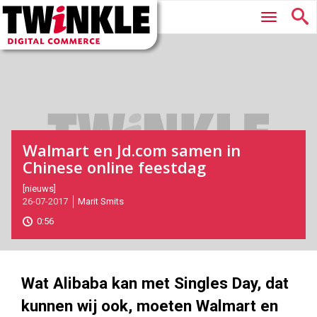
Twinkle
Hoofdmenu
|
Digital
Commerce
Walmart en Jd.com samen in
Chinese online feestdag
2017-
[nieuws]
26-07-2017
Marit Smits
07-
26T15:44:00
0:56
2017-
07-
26
1829
1029
Wat Alibaba kan met Singles Day, dat
kunnen wij ook, moeten Walmart en