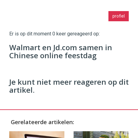
Twinkle
profiel
|
Digital
Commerce
https://twinklemagazine.nl
Er is op dit moment 0 keer gereageerd op:
96
Walmart en Jd.com samen in
54
Chinese online feestdag
Je kunt niet meer reageren op dit
artikel.
Gerelateerde artikelen: